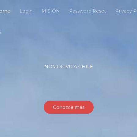
ome
Login
MISIÓN
Password Reset
Privacy P
S
NOMOCIVICA CHILE
Conozca más