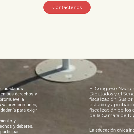
Contactenos
El Congreso Nacion
 ciudadanos
Diputados y el Senad
den sus derechos y
fiscalización. Sus p
 promueve la
estudio y aprobación
los valores comunes,
fiscalización de lo
udadanía para exigir
de la Cámara de Di
miento y
rechos y deberes,
La educación cívica i
participar