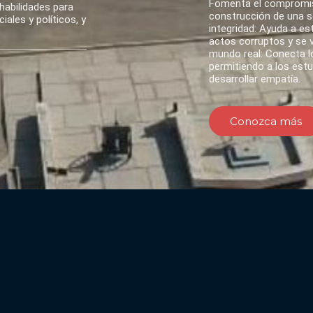
Fomenta el compromis
habilidades para
construcción de una so
ales y políticos, y
integridad: Ayuda a es
actos corruptos y se va
mundo real: Conecta lo
permitiendo a los est
desarrollar empatía.
Conozca más