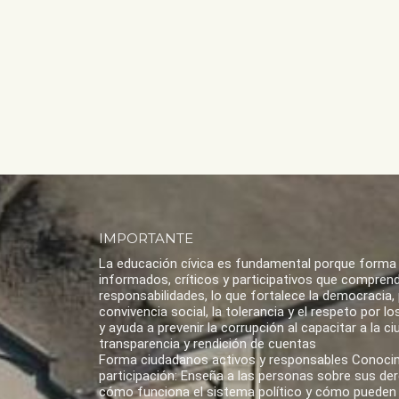
IMPORTANTE
La educación cívica es fundamental porque forma
informados, críticos y participativos que compren
responsabilidades, lo que fortalece la democracia,
convivencia social, la tolerancia y el respeto por 
y ayuda a prevenir la corrupción al capacitar a la ci
transparencia y rendición de cuentas
Forma ciudadanos activos y responsables Conoci
participación: Enseña a las personas sobre sus de
cómo funciona el sistema político y cómo pueden 