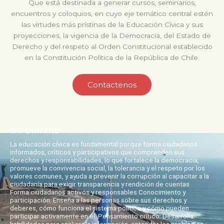
Que está destinada a generar cursos, seminarios,
encuentros y coloquios, en cuyo eje temático central estén
las virtudes más prístinas de la Educación Cívica y sus
proyecciones, la vigencia de la Democracia, del Estado de
Derecho y del respeto al Orden Constitucional establecido
en la Constitución Política de la República de Chile.
Contactenos
IMPORTANTE
La educación cívica es fundamental porque forma ciudadanos
informados, críticos y participativos que comprenden sus
derechos y responsabilidades, lo que fortalece la democracia,
promueve la convivencia social, la tolerancia y el respeto por los
valores comunes, y ayuda a prevenir la corrupción al capacitar a la
ciudadanía para exigir transparencia y rendición de cuentas
Forma ciudadanos activos y responsables Conocimiento y
participación: Enseña a las personas sobre sus derechos y
deberes, cómo funciona el sistema político y cómo pueden
participar activamente en él. Pensamiento crítico: Desarrolla
habilidades para analizar la información, entender los problemas