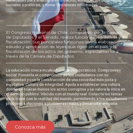
sociales y políticos, y tomar decisiones informadas.
El Congreso Nacional de Chile, compuesto por la Cámara
de Diputados y el Senado, realiza funciones legislativas y de
fiscalización. Sus principales funciones son la elaboración,
estudio y aprobación de leyes que rigen en el país, y la
fiscalización de los actos del gobierno, especialmente a
través de la Cámara de Diputados.
La educación cívica inculca hábitos democráticos. Compromiso
social: Fomenta el compromiso de los ciudadanos con su
comunidad y con la construcción de una sociedad más justa y
equitativa. Cultura de integridad: Ayuda a establecer una cultura
donde se toleran menos los actos corruptos y se valora la ética en
el servicio público. Vínculo con el mundo real: Conecta los temas
de la clase con la realidad del mundo, permitiendo a los estudiantes
proponer soluciones a problemas reales y desarrollar empatía.
Conozca más