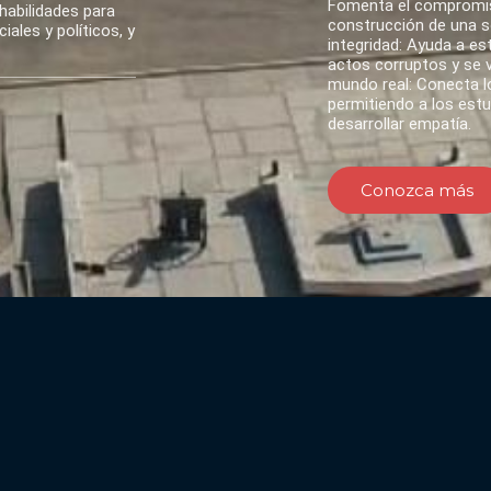
Fomenta el compromis
habilidades para
construcción de una so
ales y políticos, y
integridad: Ayuda a es
actos corruptos y se va
mundo real: Conecta lo
permitiendo a los est
desarrollar empatía.
Conozca más