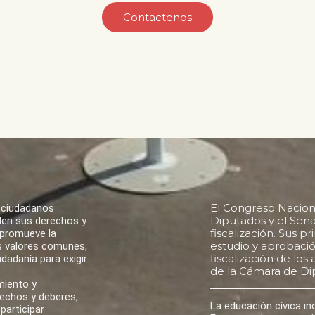
Contactenos
El Congreso Nacion
 ciudadanos
Diputados y el Senad
den sus derechos y
fiscalización. Sus p
 promueve la
estudio y aprobación
los valores comunes,
fiscalización de lo
udadanía para exigir
de la Cámara de Di
miento y
rechos y deberes,
La educación cívica i
participar