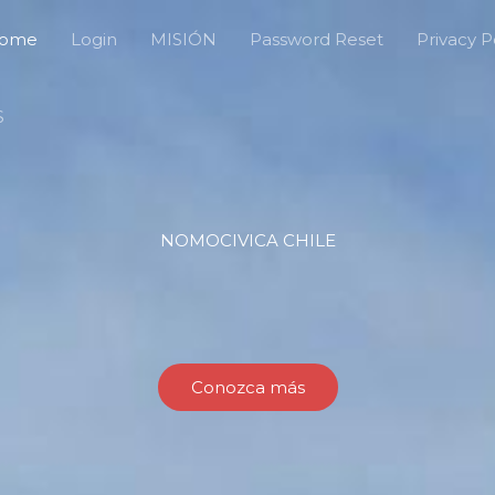
ome
Login
MISIÓN
Password Reset
Privacy P
S
NOMOCIVICA CHILE
Conozca más