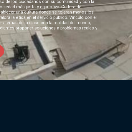
o de los ciudadanos con su comunidad y con la
ciedad más justa y equitativa. Cultura de
tablecer una cultura donde se toleran menos los
lora la ética en el servicio público. Vínculo con el
s temas de la clase con la realidad del mundo,
udiantes proponer soluciones a problemas reales y