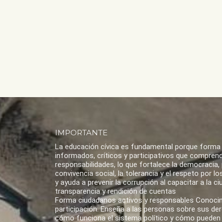
IMPORTANTE
La educación cívica es fundamental porque forma
informados, críticos y participativos que compren
responsabilidades, lo que fortalece la democracia,
convivencia social, la tolerancia y el respeto por 
y ayuda a prevenir la corrupción al capacitar a la ci
transparencia y rendición de cuentas
Forma ciudadanos activos y responsables Conoci
participación: Enseña a las personas sobre sus de
cómo funciona el sistema político y cómo pueden 