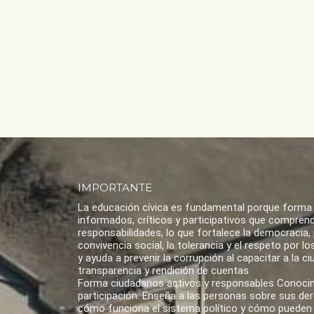
IMPORTANTE
La educación cívica es fundamental porque forma
informados, críticos y participativos que compren
responsabilidades, lo que fortalece la democracia,
convivencia social, la tolerancia y el respeto por 
y ayuda a prevenir la corrupción al capacitar a la ci
transparencia y rendición de cuentas
Forma ciudadanos activos y responsables Conoci
participación: Enseña a las personas sobre sus de
cómo funciona el sistema político y cómo pueden 