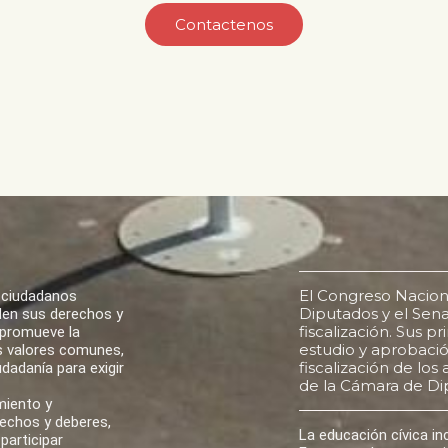
Contactenos
El Congreso Nacion
 ciudadanos
Diputados y el Senad
den sus derechos y
fiscalización. Sus p
 promueve la
estudio y aprobación
los valores comunes,
fiscalización de lo
udadanía para exigir
de la Cámara de Di
miento y
rechos y deberes,
La educación cívica i
participar