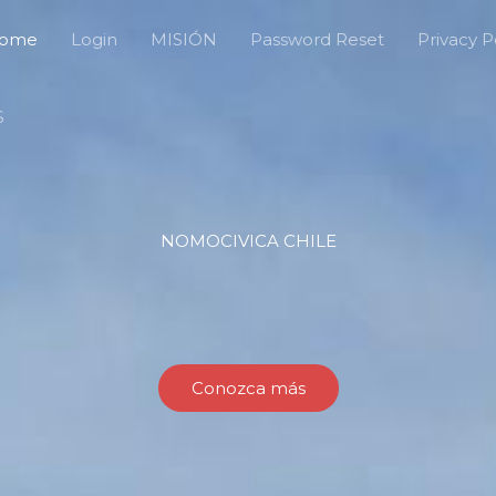
ome
Login
MISIÓN
Password Reset
Privacy P
S
NOMOCIVICA CHILE
Conozca más