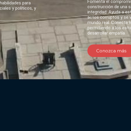
Fomenta el compromis
habilidades para
construcción de una so
ales y políticos, y
integridad: Ayuda a es
actos corruptos y se va
mundo real: Conecta lo
permitiendo a los est
desarrollar empatía.
Conozca más