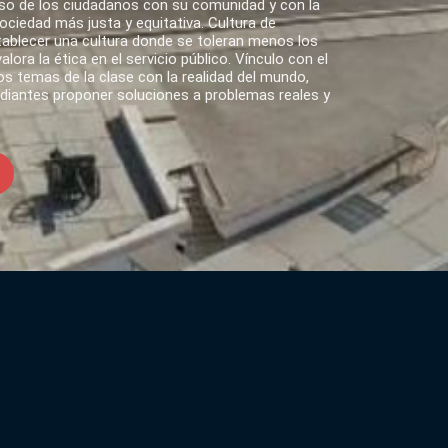
o de los ciudadanos con su comunidad y con la
ciedad más justa y equitativa. Cultura de
tablecer una cultura donde se toleran menos los
lora la ética en el servicio público. Vínculo con el
s temas de la clase con la realidad del mundo,
udiantes proponer soluciones a problemas reales y