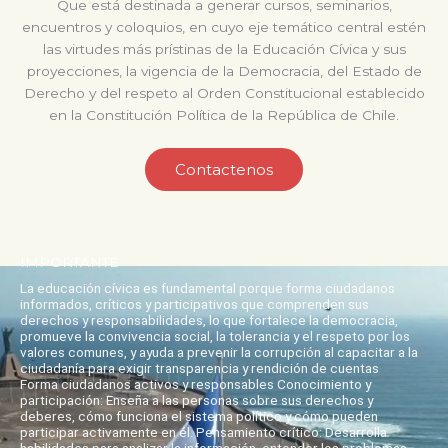
Que está destinada a generar cursos, seminarios,
encuentros y coloquios, en cuyo eje temático central estén
las virtudes más prístinas de la Educación Cívica y sus
proyecciones, la vigencia de la Democracia, del Estado de
Derecho y del respeto al Orden Constitucional establecido
en la Constitución Política de la República de Chile.
Contactenos
IMPORTANTE
La educación cívica es fundamental porque forma ciudadanos
informados, críticos y participativos que comprenden sus
derechos y responsabilidades, lo que fortalece la democracia,
promueve la convivencia social, la tolerancia y el respeto por los
valores comunes, y ayuda a prevenir la corrupción al capacitar a la
ciudadanía para exigir transparencia y rendición de cuentas
Forma ciudadanos activos y responsables Conocimiento y
participación: Enseña a las personas sobre sus derechos y
deberes, cómo funciona el sistema político y cómo pueden
participar activamente en él. Pensamiento crítico: Desarrolla
habilidades para analizar la información, entender los problemas