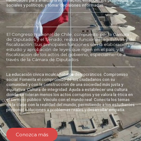
sociales y políticos, y tomar decisiones informadas.
El Congreso Nacional de Chile, compuesto por la Cámara
de Diputados y el Senado, realiza funciones legislativas y de
fiscalización. Sus principales funciones son la elaboración,
estudio y aprobación de leyes que rigen en el país, y la
fiscalización de los actos del gobierno, especialmente a
través de la Cámara de Diputados.
La educación cívica inculca hábitos democráticos. Compromiso
social: Fomenta el compromiso de los ciudadanos con su
comunidad y con la construcción de una sociedad más justa y
equitativa. Cultura de integridad: Ayuda a establecer una cultura
donde se toleran menos los actos corruptos y se valora la ética en
el servicio público. Vínculo con el mundo real: Conecta los temas
de la clase con la realidad del mundo, permitiendo a los estudiantes
proponer soluciones a problemas reales y desarrollar empatía.
Conozca más