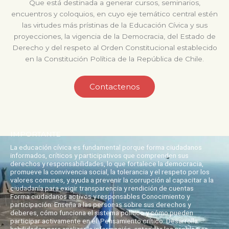
Que está destinada a generar cursos, seminarios,
encuentros y coloquios, en cuyo eje temático central estén
las virtudes más prístinas de la Educación Cívica y sus
proyecciones, la vigencia de la Democracia, del Estado de
Derecho y del respeto al Orden Constitucional establecido
en la Constitución Política de la República de Chile.
Contactenos
IMPORTANTE
La educación cívica es fundamental porque forma ciudadanos
informados, críticos y participativos que comprenden sus
derechos y responsabilidades, lo que fortalece la democracia,
promueve la convivencia social, la tolerancia y el respeto por los
valores comunes, y ayuda a prevenir la corrupción al capacitar a la
ciudadanía para exigir transparencia y rendición de cuentas
Forma ciudadanos activos y responsables Conocimiento y
participación: Enseña a las personas sobre sus derechos y
deberes, cómo funciona el sistema político y cómo pueden
participar activamente en él. Pensamiento crítico: Desarrolla
habilidades para analizar la información, entender los problemas