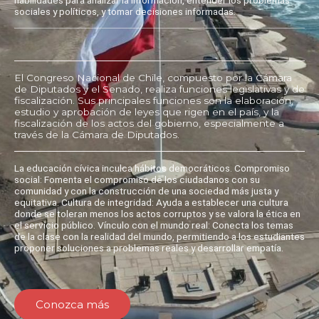
sociales y políticos, y tomar decisiones informadas.
El Congreso Nacional de Chile, compuesto por la Cámara
de Diputados y el Senado, realiza funciones legislativas y de
fiscalización. Sus principales funciones son la elaboración,
estudio y aprobación de leyes que rigen en el país, y la
fiscalización de los actos del gobierno, especialmente a
través de la Cámara de Diputados.
La educación cívica inculca hábitos democráticos. Compromiso
social: Fomenta el compromiso de los ciudadanos con su
comunidad y con la construcción de una sociedad más justa y
equitativa. Cultura de integridad: Ayuda a establecer una cultura
donde se toleran menos los actos corruptos y se valora la ética en
el servicio público. Vínculo con el mundo real: Conecta los temas
de la clase con la realidad del mundo, permitiendo a los estudiantes
proponer soluciones a problemas reales y desarrollar empatía.
Conozca más