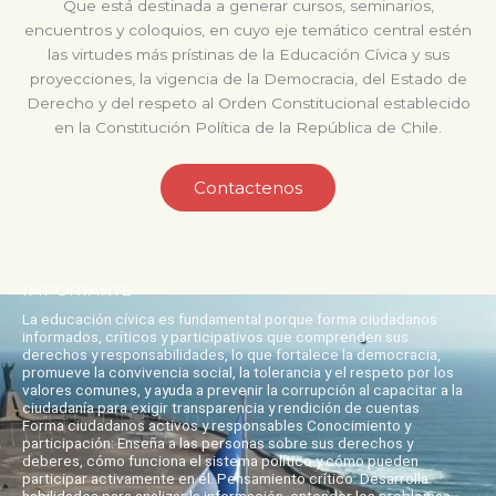
Que está destinada a generar cursos, seminarios,
encuentros y coloquios, en cuyo eje temático central estén
las virtudes más prístinas de la Educación Cívica y sus
proyecciones, la vigencia de la Democracia, del Estado de
Derecho y del respeto al Orden Constitucional establecido
en la Constitución Política de la República de Chile.
Contactenos
IMPORTANTE
La educación cívica es fundamental porque forma ciudadanos
informados, críticos y participativos que comprenden sus
derechos y responsabilidades, lo que fortalece la democracia,
promueve la convivencia social, la tolerancia y el respeto por los
valores comunes, y ayuda a prevenir la corrupción al capacitar a la
ciudadanía para exigir transparencia y rendición de cuentas
Forma ciudadanos activos y responsables Conocimiento y
participación: Enseña a las personas sobre sus derechos y
deberes, cómo funciona el sistema político y cómo pueden
participar activamente en él. Pensamiento crítico: Desarrolla
habilidades para analizar la información, entender los problemas