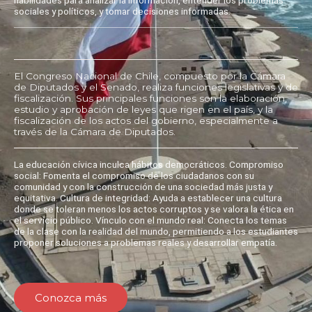
sociales y políticos, y tomar decisiones informadas.
El Congreso Nacional de Chile, compuesto por la Cámara
de Diputados y el Senado, realiza funciones legislativas y de
fiscalización. Sus principales funciones son la elaboración,
estudio y aprobación de leyes que rigen en el país, y la
fiscalización de los actos del gobierno, especialmente a
través de la Cámara de Diputados.
La educación cívica inculca hábitos democráticos. Compromiso
social: Fomenta el compromiso de los ciudadanos con su
comunidad y con la construcción de una sociedad más justa y
equitativa. Cultura de integridad: Ayuda a establecer una cultura
donde se toleran menos los actos corruptos y se valora la ética en
el servicio público. Vínculo con el mundo real: Conecta los temas
de la clase con la realidad del mundo, permitiendo a los estudiantes
proponer soluciones a problemas reales y desarrollar empatía.
Conozca más