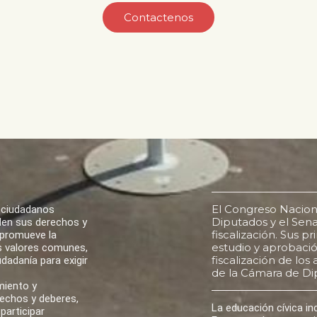
Contactenos
El Congreso Nacion
 ciudadanos
Diputados y el Senad
den sus derechos y
fiscalización. Sus p
 promueve la
estudio y aprobación
los valores comunes,
fiscalización de lo
udadanía para exigir
de la Cámara de Di
miento y
rechos y deberes,
La educación cívica i
participar