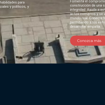
Fomenta el compromis
habilidades para
construcción de una so
ales y políticos, y
integridad: Ayuda a es
actos corruptos y se va
mundo real: Conecta lo
permitiendo a los est
desarrollar empatía.
Conozca más