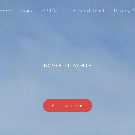
ome
Login
MISIÓN
Password Reset
Privacy P
S
NOMOCIVICA CHILE
Conozca más