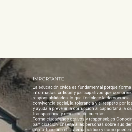
IMPORTANTE
La educación cívica es fundamental porque forma
informados, críticos y participativos que compren
responsabilidades, lo que fortalece la democracia,
convivencia social, la tolerancia y el respeto por 
y ayuda a prevenir la corrupción al capacitar a la ci
transparencia y rendición de cuentas
Forma ciudadanos activos y responsables Conoci
participación: Enseña a las personas sobre sus de
cómo funciona el sistema político y cómo pueden 