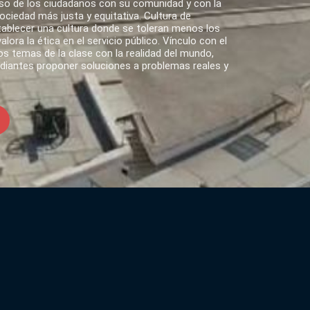
o de los ciudadanos con su comunidad y con la
ciedad más justa y equitativa. Cultura de
tablecer una cultura donde se toleran menos los
lora la ética en el servicio público. Vínculo con el
s temas de la clase con la realidad del mundo,
udiantes proponer soluciones a problemas reales y