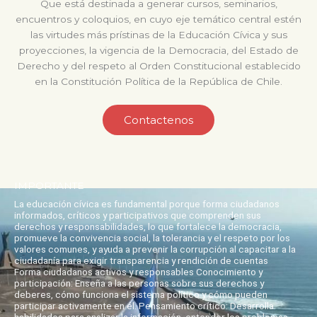
Que está destinada a generar cursos, seminarios,
encuentros y coloquios, en cuyo eje temático central estén
las virtudes más prístinas de la Educación Cívica y sus
proyecciones, la vigencia de la Democracia, del Estado de
Derecho y del respeto al Orden Constitucional establecido
en la Constitución Política de la República de Chile.
Contactenos
IMPORTANTE
La educación cívica es fundamental porque forma ciudadanos
informados, críticos y participativos que comprenden sus
derechos y responsabilidades, lo que fortalece la democracia,
promueve la convivencia social, la tolerancia y el respeto por los
valores comunes, y ayuda a prevenir la corrupción al capacitar a la
ciudadanía para exigir transparencia y rendición de cuentas
Forma ciudadanos activos y responsables Conocimiento y
participación: Enseña a las personas sobre sus derechos y
deberes, cómo funciona el sistema político y cómo pueden
participar activamente en él. Pensamiento crítico: Desarrolla
habilidades para analizar la información, entender los problemas