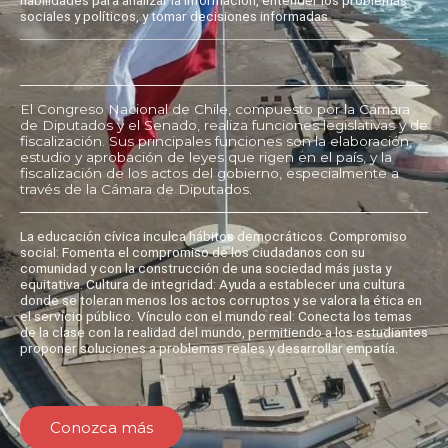
sociales y políticos, y tomar decisiones informadas.
El Congreso Nacional de Chile, compuesto por la Cámara
de Diputados y el Senado, realiza funciones legislativas y de
fiscalización. Sus principales funciones son la elaboración,
estudio y aprobación de leyes que rigen en el país, y la
fiscalización de los actos del gobierno, especialmente a
través de la Cámara de Diputados.
La educación cívica inculca hábitos democráticos. Compromiso
social: Fomenta el compromiso de los ciudadanos con su
comunidad y con la construcción de una sociedad más justa y
equitativa. Cultura de integridad: Ayuda a establecer una cultura
donde se toleran menos los actos corruptos y se valora la ética en
el servicio público. Vínculo con el mundo real: Conecta los temas
de la clase con la realidad del mundo, permitiendo a los estudiantes
proponer soluciones a problemas reales y desarrollar empatía.
Conozca más