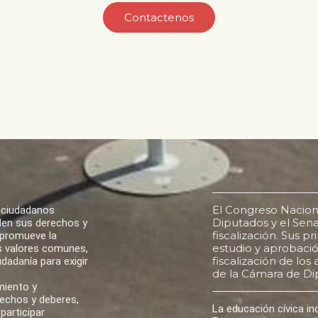
Contactenos
El Congreso Nacion
 ciudadanos
Diputados y el Senad
den sus derechos y
fiscalización. Sus p
 promueve la
estudio y aprobación
los valores comunes,
fiscalización de lo
udadanía para exigir
de la Cámara de Di
miento y
rechos y deberes,
La educación cívica i
participar