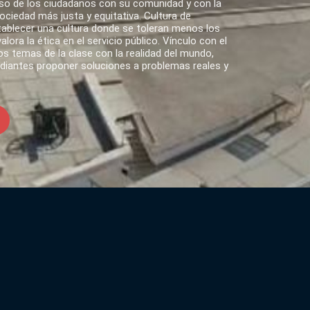
o de los ciudadanos con su comunidad y con la
ciedad más justa y equitativa. Cultura de
tablecer una cultura donde se toleran menos los
lora la ética en el servicio público. Vínculo con el
s temas de la clase con la realidad del mundo,
udiantes proponer soluciones a problemas reales y