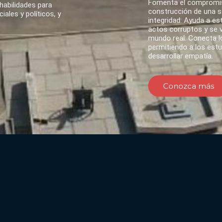
Fomenta el compromis
habilidades para
construcción de una so
ales y políticos, y
integridad: Ayuda a es
actos corruptos y se va
mundo real: Conecta lo
permitiendo a los est
desarrollar empatía.
Conozca más