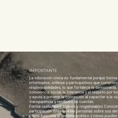
IMPORTANTE
La educación cívica es fundamental porque forma
informados, críticos y participativos que compren
responsabilidades, lo que fortalece la democracia,
convivencia social, la tolerancia y el respeto por 
y ayuda a prevenir la corrupción al capacitar a la ci
transparencia y rendición de cuentas
Forma ciudadanos activos y responsables Conoci
participación: Enseña a las personas sobre sus de
cómo funciona el sistema político y cómo pueden 