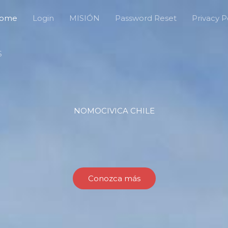
ome
Login
MISIÓN
Password Reset
Privacy P
S
NOMOCIVICA CHILE
Conozca más