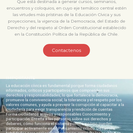
Que está destinada a generar cursos, seminarios,
encuentros y coloquios, en cuyo eje temático central estén
las virtudes más prístinas de la Educación Cívica y sus
proyecciones, la vigencia de la Democracia, del Estado de
Derecho y del respeto al Orden Constitucional establecido
en la Constitución Política de la República de Chile.
Contactenos
IMPORTANTE
La educación cívica es fundamental porque forma ciudadanos
informados, críticos y participativos que comprenden sus
derechos y responsabilidades, lo que fortalece la democracia,
promueve la convivencia social, la tolerancia y el respeto por los
valores comunes, y ayuda a prevenir la corrupción al capacitar a la
ciudadanía para exigir transparencia y rendición de cuentas
Forma ciudadanos activos y responsables Conocimiento y
participación: Enseña a las personas sobre sus derechos y
deberes, cómo funciona el sistema político y cómo pueden
participar activamente en él. Pensamiento crítico: Desarrolla
habilidades para analizar la información, entender los problemas