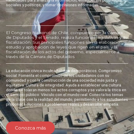
sociales y políticos, y tomar decisiones informadas.
El Congreso Nacional de Chile, compuesto por la Cámara
de Diputados y el Senado, realiza funciones legislativas y de
fiscalización. Sus principales funciones son la elaboración,
estudio y aprobación de leyes que rigen en el país, y la
fiscalización de los actos del gobierno, especialmente a
través de la Cámara de Diputados.
La educación cívica inculca hábitos democráticos. Compromiso
social: Fomenta el compromiso de los ciudadanos con su
comunidad y con la construcción de una sociedad más justa y
equitativa. Cultura de integridad: Ayuda a establecer una cultura
donde se toleran menos los actos corruptos y se valora la ética en
el servicio público. Vínculo con el mundo real: Conecta los temas
de la clase con la realidad del mundo, permitiendo a los estudiantes
proponer soluciones a problemas reales y desarrollar empatía.
Conozca más