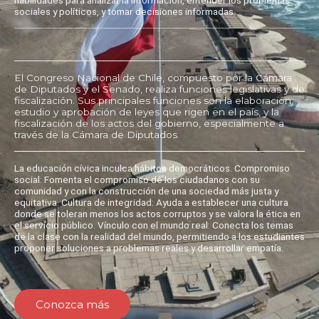
sociales y políticos, y tomar decisiones informadas.
El Congreso Nacional de Chile, compuesto por la Cámara
de Diputados y el Senado, realiza funciones legislativas y de
fiscalización. Sus principales funciones son la elaboración,
estudio y aprobación de leyes que rigen en el país, y la
fiscalización de los actos del gobierno, especialmente a
través de la Cámara de Diputados.
La educación cívica inculca hábitos democráticos. Compromiso
social: Fomenta el compromiso de los ciudadanos con su
comunidad y con la construcción de una sociedad más justa y
equitativa. Cultura de integridad: Ayuda a establecer una cultura
donde se toleran menos los actos corruptos y se valora la ética en
el servicio público. Vínculo con el mundo real: Conecta los temas
de la clase con la realidad del mundo, permitiendo a los estudiantes
proponer soluciones a problemas reales y desarrollar empatía.
Conozca más