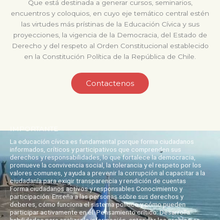
Que está destinada a generar cursos, seminarios,
encuentros y coloquios, en cuyo eje temático central estén
las virtudes más prístinas de la Educación Cívica y sus
proyecciones, la vigencia de la Democracia, del Estado de
Derecho y del respeto al Orden Constitucional establecido
en la Constitución Política de la República de Chile.
Contactenos
IMPORTANTE
La educación cívica es fundamental porque forma ciudadanos
informados, críticos y participativos que comprenden sus
derechos y responsabilidades, lo que fortalece la democracia,
promueve la convivencia social, la tolerancia y el respeto por los
valores comunes, y ayuda a prevenir la corrupción al capacitar a la
ciudadanía para exigir transparencia y rendición de cuentas
Forma ciudadanos activos y responsables Conocimiento y
participación: Enseña a las personas sobre sus derechos y
deberes, cómo funciona el sistema político y cómo pueden
participar activamente en él. Pensamiento crítico: Desarrolla
habilidades para analizar la información, entender los problemas