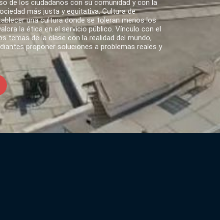
o de los ciudadanos con su comunidad y con la
ciedad más justa y equitativa. Cultura de
tablecer una cultura donde se toleran menos los
lora la ética en el servicio público. Vínculo con el
s temas de la clase con la realidad del mundo,
udiantes proponer soluciones a problemas reales y