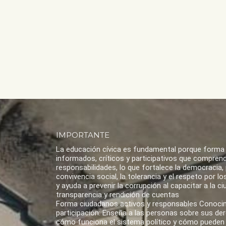
IMPORTANTE
La educación cívica es fundamental porque forma
informados, críticos y participativos que compren
responsabilidades, lo que fortalece la democracia,
convivencia social, la tolerancia y el respeto por 
y ayuda a prevenir la corrupción al capacitar a la ci
transparencia y rendición de cuentas
Forma ciudadanos activos y responsables Conoci
participación: Enseña a las personas sobre sus de
cómo funciona el sistema político y cómo pueden 