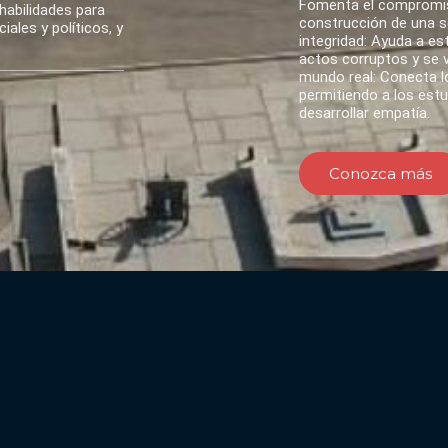
Fomenta el compromis
habilidades para
construcción de una so
ales y políticos, y
integridad: Ayuda a es
actos corruptos y se va
mundo real: Conecta lo
permitiendo a los est
desarrollar empatía.
Conozca más