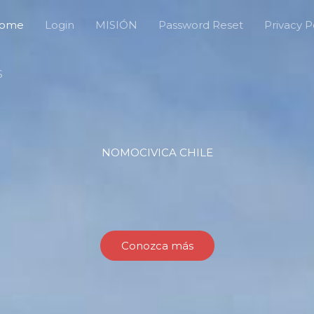
ome
Login
MISIÓN
Password Reset
Privacy P
S
NOMOCIVICA CHILE
Conozca más