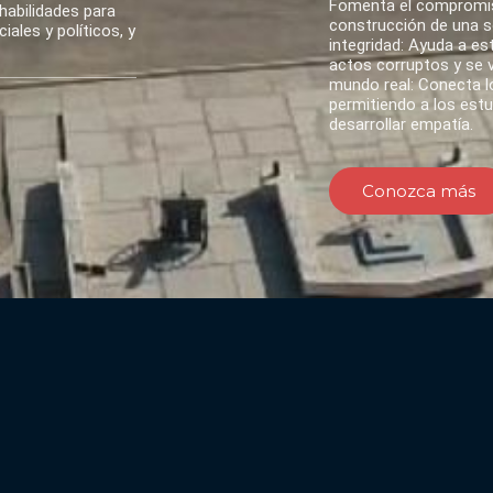
Fomenta el compromis
habilidades para
construcción de una so
ales y políticos, y
integridad: Ayuda a es
actos corruptos y se va
mundo real: Conecta lo
permitiendo a los est
desarrollar empatía.
Conozca más