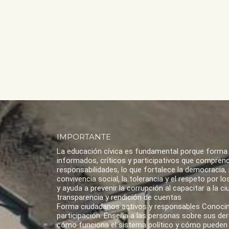
IMPORTANTE
La educación cívica es fundamental porque forma
informados, críticos y participativos que compren
responsabilidades, lo que fortalece la democracia,
convivencia social, la tolerancia y el respeto por 
y ayuda a prevenir la corrupción al capacitar a la ci
transparencia y rendición de cuentas
Forma ciudadanos activos y responsables Conoci
participación: Enseña a las personas sobre sus de
cómo funciona el sistema político y cómo pueden 