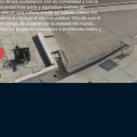
o de los ciudadanos con su comunidad y con la
ciedad más justa y equitativa. Cultura de
tablecer una cultura donde se toleran menos los
lora la ética en el servicio público. Vínculo con el
s temas de la clase con la realidad del mundo,
udiantes proponer soluciones a problemas reales y