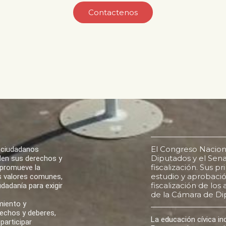
Contactenos
El Congreso Nacion
 ciudadanos
Diputados y el Senad
den sus derechos y
fiscalización. Sus p
 promueve la
estudio y aprobación
los valores comunes,
fiscalización de lo
udadanía para exigir
de la Cámara de Di
miento y
rechos y deberes,
La educación cívica i
participar