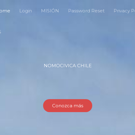
ome
Login
MISIÓN
Password Reset
Privacy P
S
NOMOCIVICA CHILE
Conozca más