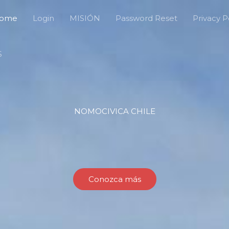
ome
Login
MISIÓN
Password Reset
Privacy P
S
NOMOCIVICA CHILE
Conozca más