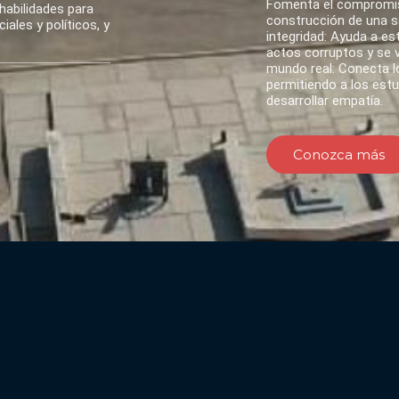
Fomenta el compromis
habilidades para
construcción de una so
ales y políticos, y
integridad: Ayuda a es
actos corruptos y se va
mundo real: Conecta lo
permitiendo a los est
desarrollar empatía.
Conozca más