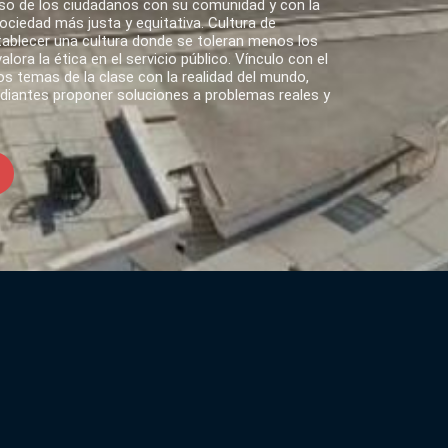
o de los ciudadanos con su comunidad y con la
ciedad más justa y equitativa. Cultura de
tablecer una cultura donde se toleran menos los
lora la ética en el servicio público. Vínculo con el
s temas de la clase con la realidad del mundo,
udiantes proponer soluciones a problemas reales y