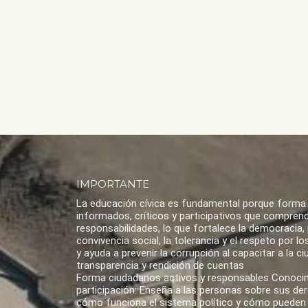
IMPORTANTE
La educación cívica es fundamental porque forma
informados, críticos y participativos que compren
responsabilidades, lo que fortalece la democracia,
convivencia social, la tolerancia y el respeto por 
y ayuda a prevenir la corrupción al capacitar a la ci
transparencia y rendición de cuentas
Forma ciudadanos activos y responsables Conoci
participación: Enseña a las personas sobre sus de
cómo funciona el sistema político y cómo pueden 