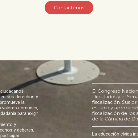
Contactenos
El Congreso Nacion
 ciudadanos
Diputados y el Senad
den sus derechos y
fiscalización. Sus p
 promueve la
estudio y aprobación
los valores comunes,
fiscalización de lo
udadanía para exigir
de la Cámara de Di
miento y
rechos y deberes,
La educación cívica i
participar