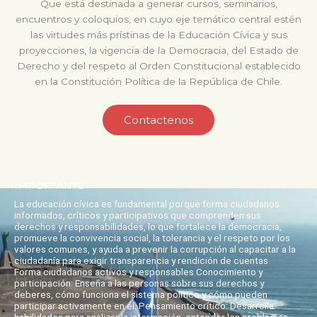
Que está destinada a generar cursos, seminarios,
encuentros y coloquios, en cuyo eje temático central estén
las virtudes más prístinas de la Educación Cívica y sus
proyecciones, la vigencia de la Democracia, del Estado de
Derecho y del respeto al Orden Constitucional establecido
en la Constitución Política de la República de Chile.
Contactenos
IMPORTANTE
La educación cívica es fundamental porque forma ciudadanos
informados, críticos y participativos que comprenden sus
derechos y responsabilidades, lo que fortalece la democracia,
promueve la convivencia social, la tolerancia y el respeto por los
valores comunes, y ayuda a prevenir la corrupción al capacitar a la
ciudadanía para exigir transparencia y rendición de cuentas
Forma ciudadanos activos y responsables Conocimiento y
participación: Enseña a las personas sobre sus derechos y
deberes, cómo funciona el sistema político y cómo pueden
participar activamente en él. Pensamiento crítico: Desarrolla
habilidades para analizar la información, entender los problemas