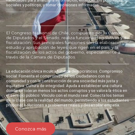
sociales y políticos, y tomar decisiones informadas.
El Congreso Nacional de Chile, compuesto por la Cámara
de Diputados y el Senado, realiza funciones legislativas y de
fiscalización. Sus principales funciones son la elaboración,
estudio y aprobación de leyes que rigen en el país, y la
fiscalización de los actos del gobierno, especialmente a
través de la Cámara de Diputados.
La educación cívica inculca hábitos democráticos. Compromiso
social: Fomenta el compromiso de los ciudadanos con su
comunidad y con la construcción de una sociedad más justa y
equitativa. Cultura de integridad: Ayuda a establecer una cultura
donde se toleran menos los actos corruptos y se valora la ética en
el servicio público. Vínculo con el mundo real: Conecta los temas
de la clase con la realidad del mundo, permitiendo a los estudiantes
proponer soluciones a problemas reales y desarrollar empatía.
Conozca más