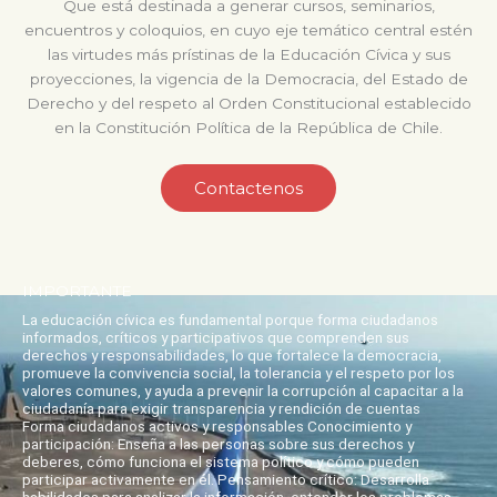
Que está destinada a generar cursos, seminarios,
encuentros y coloquios, en cuyo eje temático central estén
las virtudes más prístinas de la Educación Cívica y sus
proyecciones, la vigencia de la Democracia, del Estado de
Derecho y del respeto al Orden Constitucional establecido
en la Constitución Política de la República de Chile.
Contactenos
IMPORTANTE
La educación cívica es fundamental porque forma ciudadanos
informados, críticos y participativos que comprenden sus
derechos y responsabilidades, lo que fortalece la democracia,
promueve la convivencia social, la tolerancia y el respeto por los
valores comunes, y ayuda a prevenir la corrupción al capacitar a la
ciudadanía para exigir transparencia y rendición de cuentas
Forma ciudadanos activos y responsables Conocimiento y
participación: Enseña a las personas sobre sus derechos y
deberes, cómo funciona el sistema político y cómo pueden
participar activamente en él. Pensamiento crítico: Desarrolla
habilidades para analizar la información, entender los problemas