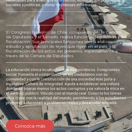
sociales y políticos, y tomar decisiones informadas.
El Congreso Nacional de Chile, compuesto por la Cámara
de Diputados y el Senado, realiza funciones legislativas y de
fiscalización. Sus principales funciones son la elaboración,
estudio y aprobación de leyes que rigen en el país, y la
fiscalización de los actos del gobierno, especialmente a
través de la Cámara de Diputados.
La educación cívica inculca hábitos democráticos. Compromiso
social: Fomenta el compromiso de los ciudadanos con su
comunidad y con la construcción de una sociedad más justa y
equitativa. Cultura de integridad: Ayuda a establecer una cultura
donde se toleran menos los actos corruptos y se valora la ética en
el servicio público. Vínculo con el mundo real: Conecta los temas
de la clase con la realidad del mundo, permitiendo a los estudiantes
proponer soluciones a problemas reales y desarrollar empatía.
Conozca más