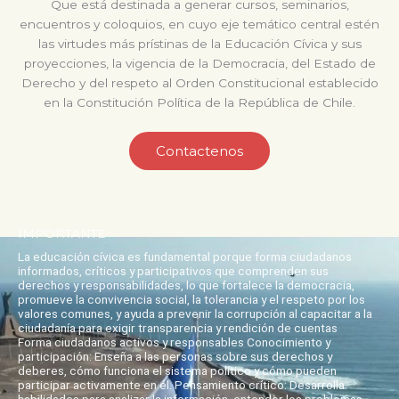
Que está destinada a generar cursos, seminarios,
encuentros y coloquios, en cuyo eje temático central estén
las virtudes más prístinas de la Educación Cívica y sus
proyecciones, la vigencia de la Democracia, del Estado de
Derecho y del respeto al Orden Constitucional establecido
en la Constitución Política de la República de Chile.
Contactenos
IMPORTANTE
La educación cívica es fundamental porque forma ciudadanos
informados, críticos y participativos que comprenden sus
derechos y responsabilidades, lo que fortalece la democracia,
promueve la convivencia social, la tolerancia y el respeto por los
valores comunes, y ayuda a prevenir la corrupción al capacitar a la
ciudadanía para exigir transparencia y rendición de cuentas
Forma ciudadanos activos y responsables Conocimiento y
participación: Enseña a las personas sobre sus derechos y
deberes, cómo funciona el sistema político y cómo pueden
participar activamente en él. Pensamiento crítico: Desarrolla
habilidades para analizar la información, entender los problemas