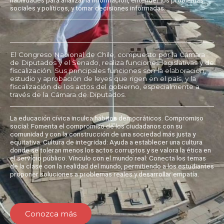
sociales y políticos, y tomar decisiones informadas.
El Congreso Nacional de Chile, compuesto por la Cámara
de Diputados y el Senado, realiza funciones legislativas y de
fiscalización. Sus principales funciones son la elaboración,
estudio y aprobación de leyes que rigen en el país, y la
fiscalización de los actos del gobierno, especialmente a
través de la Cámara de Diputados.
La educación cívica inculca hábitos democráticos. Compromiso
social: Fomenta el compromiso de los ciudadanos con su
comunidad y con la construcción de una sociedad más justa y
equitativa. Cultura de integridad: Ayuda a establecer una cultura
donde se toleran menos los actos corruptos y se valora la ética en
el servicio público. Vínculo con el mundo real: Conecta los temas
de la clase con la realidad del mundo, permitiendo a los estudiantes
proponer soluciones a problemas reales y desarrollar empatía.
Conozca más