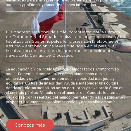
sociales y políticos, y tomar decisiones informadas.
El Congreso Nacional de Chile, compuesto por la Cámara
de Diputados y el Senado, realiza funciones legislativas y de
fiscalización. Sus principales funciones son la elaboración,
estudio y aprobación de leyes que rigen en el país, y la
fiscalización de los actos del gobierno, especialmente a
través de la Cámara de Diputados.
La educación cívica inculca hábitos democráticos. Compromiso
social: Fomenta el compromiso de los ciudadanos con su
comunidad y con la construcción de una sociedad más justa y
equitativa. Cultura de integridad: Ayuda a establecer una cultura
donde se toleran menos los actos corruptos y se valora la ética en
el servicio público. Vínculo con el mundo real: Conecta los temas
de la clase con la realidad del mundo, permitiendo a los estudiantes
proponer soluciones a problemas reales y desarrollar empatía.
Conozca más