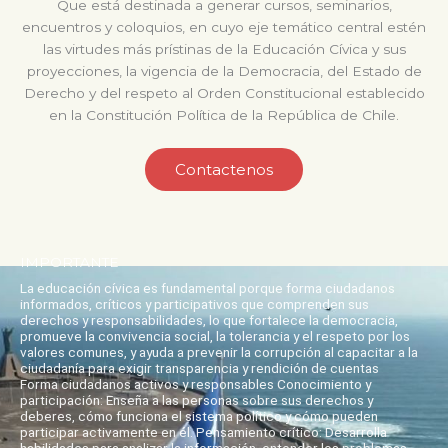
Que está destinada a generar cursos, seminarios,
encuentros y coloquios, en cuyo eje temático central estén
las virtudes más prístinas de la Educación Cívica y sus
proyecciones, la vigencia de la Democracia, del Estado de
Derecho y del respeto al Orden Constitucional establecido
en la Constitución Política de la República de Chile.
Contactenos
IMPORTANTE
La educación cívica es fundamental porque forma ciudadanos
informados, críticos y participativos que comprenden sus
derechos y responsabilidades, lo que fortalece la democracia,
promueve la convivencia social, la tolerancia y el respeto por los
valores comunes, y ayuda a prevenir la corrupción al capacitar a la
ciudadanía para exigir transparencia y rendición de cuentas
Forma ciudadanos activos y responsables Conocimiento y
participación: Enseña a las personas sobre sus derechos y
deberes, cómo funciona el sistema político y cómo pueden
participar activamente en él. Pensamiento crítico: Desarrolla
habilidades para analizar la información, entender los problemas