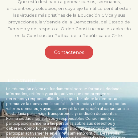
Que está destinada a generar cursos, seminarios,
encuentros y coloquios, en cuyo eje temático central estén
las virtudes más prístinas de la Educación Cívica y sus
proyecciones, la vigencia de la Democracia, del Estado de
Derecho y del respeto al Orden Constitucional establecido
en la Constitución Política de la República de Chile.
Contactenos
IMPORTANTE
La educación cívica es fundamental porque forma ciudadanos
informados, críticos y participativos que comprenden sus
derechos y responsabilidades, lo que fortalece la democracia,
promueve la convivencia social, la tolerancia y el respeto por los
valores comunes, y ayuda a prevenir la corrupción al capacitar a la
ciudadanía para exigir transparencia y rendición de cuentas
Forma ciudadanos activos y responsables Conocimiento y
participación: Enseña a las personas sobre sus derechos y
deberes, cómo funciona el sistema político y cómo pueden
participar activamente en él. Pensamiento crítico: Desarrolla
habilidades para analizar la información, entender los problemas