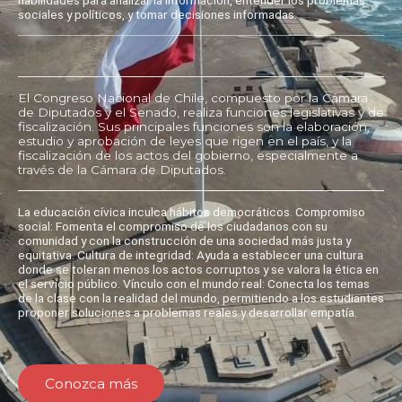
sociales y políticos, y tomar decisiones informadas.
El Congreso Nacional de Chile, compuesto por la Cámara
de Diputados y el Senado, realiza funciones legislativas y de
fiscalización. Sus principales funciones son la elaboración,
estudio y aprobación de leyes que rigen en el país, y la
fiscalización de los actos del gobierno, especialmente a
través de la Cámara de Diputados.
La educación cívica inculca hábitos democráticos. Compromiso
social: Fomenta el compromiso de los ciudadanos con su
comunidad y con la construcción de una sociedad más justa y
equitativa. Cultura de integridad: Ayuda a establecer una cultura
donde se toleran menos los actos corruptos y se valora la ética en
el servicio público. Vínculo con el mundo real: Conecta los temas
de la clase con la realidad del mundo, permitiendo a los estudiantes
proponer soluciones a problemas reales y desarrollar empatía.
Conozca más