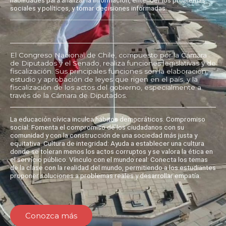
sociales y políticos, y tomar decisiones informadas.
El Congreso Nacional de Chile, compuesto por la Cámara
de Diputados y el Senado, realiza funciones legislativas y de
fiscalización. Sus principales funciones son la elaboración,
estudio y aprobación de leyes que rigen en el país, y la
fiscalización de los actos del gobierno, especialmente a
través de la Cámara de Diputados.
La educación cívica inculca hábitos democráticos. Compromiso
social: Fomenta el compromiso de los ciudadanos con su
comunidad y con la construcción de una sociedad más justa y
equitativa. Cultura de integridad: Ayuda a establecer una cultura
donde se toleran menos los actos corruptos y se valora la ética en
el servicio público. Vínculo con el mundo real: Conecta los temas
de la clase con la realidad del mundo, permitiendo a los estudiantes
proponer soluciones a problemas reales y desarrollar empatía.
Conozca más