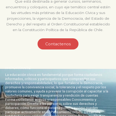
Que está destinada a generar cursos, seminarios,
encuentros y coloquios, en cuyo eje temático central estén
las virtudes más prístinas de la Educación Cívica y sus
proyecciones, la vigencia de la Democracia, del Estado de
Derecho y del respeto al Orden Constitucional establecido
en la Constitución Política de la República de Chile.
Contactenos
IMPORTANTE
La educación cívica es fundamental porque forma ciudadanos
informados, críticos y participativos que comprenden sus
derechos y responsabilidades, lo que fortalece la democracia,
promueve la convivencia social, la tolerancia y el respeto por los
valores comunes, y ayuda a prevenir la corrupción al capacitar a la
ciudadanía para exigir transparencia y rendición de cuentas
Forma ciudadanos activos y responsables Conocimiento y
participación: Enseña a las personas sobre sus derechos y
deberes, cómo funciona el sistema político y cómo pueden
participar activamente en él. Pensamiento crítico: Desarrolla
habilidades para analizar la información, entender los problemas