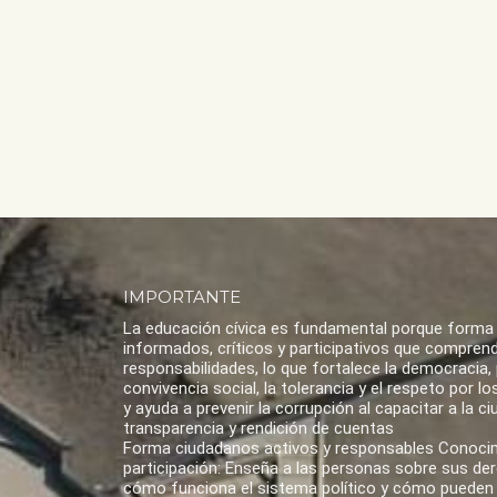
IMPORTANTE
La educación cívica es fundamental porque forma
informados, críticos y participativos que compren
responsabilidades, lo que fortalece la democracia,
convivencia social, la tolerancia y el respeto por 
y ayuda a prevenir la corrupción al capacitar a la ci
transparencia y rendición de cuentas
Forma ciudadanos activos y responsables Conoci
participación: Enseña a las personas sobre sus de
cómo funciona el sistema político y cómo pueden 