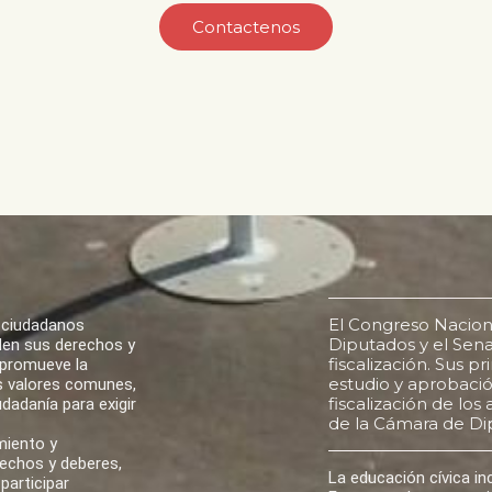
Contactenos
El Congreso Nacion
 ciudadanos
Diputados y el Senad
den sus derechos y
fiscalización. Sus p
 promueve la
estudio y aprobación
los valores comunes,
fiscalización de lo
udadanía para exigir
de la Cámara de Di
miento y
rechos y deberes,
La educación cívica i
participar