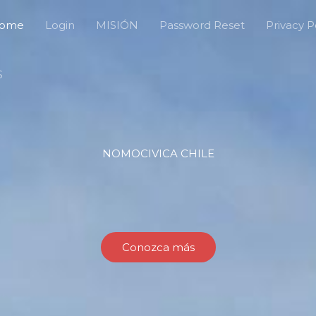
ome
Login
MISIÓN
Password Reset
Privacy P
S
NOMOCIVICA CHILE
Conozca más