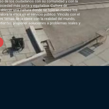
o de los ciudadanos con su comunidad y con la
ciedad más justa y equitativa. Cultura de
tablecer una cultura donde se toleran menos los
lora la ética en el servicio público. Vínculo con el
s temas de la clase con la realidad del mundo,
udiantes proponer soluciones a problemas reales y