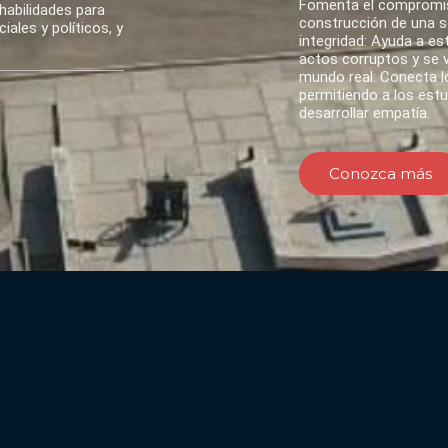
Fomenta el compromis
habilidades para
construcción de una so
ales y políticos, y
integridad: Ayuda a es
actos corruptos y se va
mundo real: Conecta lo
permitiendo a los est
desarrollar empatía.
Conozca más