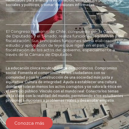
sociales y políticos, y tomar decisiones informadas.
El Congreso Nacional de Chile, compuesto por la Cámara
de Diputados y el Senado, realiza funciones legislativas y de
fiscalización. Sus principales funciones son la elaboración,
estudio y aprobación de leyes que rigen en el país, y la
fiscalización de los actos del gobierno, especialmente a
través de la Cámara de Diputados.
La educación cívica inculca hábitos democráticos. Compromiso
social: Fomenta el compromiso de los ciudadanos con su
comunidad y con la construcción de una sociedad más justa y
equitativa. Cultura de integridad: Ayuda a establecer una cultura
donde se toleran menos los actos corruptos y se valora la ética en
el servicio público. Vínculo con el mundo real: Conecta los temas
de la clase con la realidad del mundo, permitiendo a los estudiantes
proponer soluciones a problemas reales y desarrollar empatía.
Conozca más