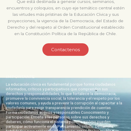
Que está destinada a generar cursos, seminarios,
encuentros y coloquios, en cuyo eje temático central estén
las virtudes más prístinas de la Educación Cívica y sus
proyecciones, la vigencia de la Democracia, del Estado de
Derecho y del respeto al Orden Constitucional establecido
en la Constitución Política de la República de Chile.
Contactenos
IMPORTANTE
La educación cívica es fundamental porque forma ciudadanos
informados, críticos y participativos que comprenden sus
derechos y responsabilidades, lo que fortalece la democracia,
promueve la convivencia social, la tolerancia y el respeto por los
valores comunes, y ayuda a prevenir la corrupción al capacitar a la
ciudadanía para exigir transparencia y rendición de cuentas
Forma ciudadanos activos y responsables Conocimiento y
participación: Enseña a las personas sobre sus derechos y
deberes, cómo funciona el sistema político y cómo pueden
participar activamente en él. Pensamiento crítico: Desarrolla
habilidades para analizar la información, entender los problemas