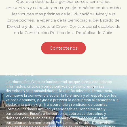
Que está destinada a generar cursos, seminarios,
encuentros y coloquios, en cuyo eje temático central estén
las virtudes más prístinas de la Educación Cívica y sus
proyecciones, la vigencia de la Democracia, del Estado de
Derecho y del respeto al Orden Constitucional establecido
en la Constitución Política de la República de Chile.
Contactenos
IMPORTANTE
La educación cívica es fundamental porque forma ciudadanos
informados, críticos y participativos que comprenden sus
derechos y responsabilidades, lo que fortalece la democracia,
promueve la convivencia social, la tolerancia y el respeto por los
valores comunes, y ayuda a prevenir la corrupción al capacitar a la
ciudadanía para exigir transparencia y rendición de cuentas
Forma ciudadanos activos y responsables Conocimiento y
participación: Enseña a las personas sobre sus derechos y
deberes, cómo funciona el sistema político y cómo pueden
participar activamente en él. Pensamiento crítico: Desarrolla
habilidades para analizar la información, entender los problemas