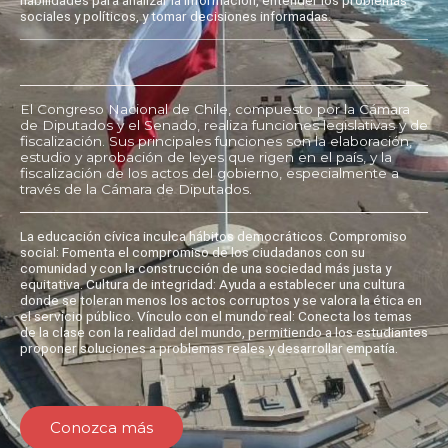
sociales y políticos, y tomar decisiones informadas.
El Congreso Nacional de Chile, compuesto por la Cámara
de Diputados y el Senado, realiza funciones legislativas y de
fiscalización. Sus principales funciones son la elaboración,
estudio y aprobación de leyes que rigen en el país, y la
fiscalización de los actos del gobierno, especialmente a
través de la Cámara de Diputados.
La educación cívica inculca hábitos democráticos. Compromiso
social: Fomenta el compromiso de los ciudadanos con su
comunidad y con la construcción de una sociedad más justa y
equitativa. Cultura de integridad: Ayuda a establecer una cultura
donde se toleran menos los actos corruptos y se valora la ética en
el servicio público. Vínculo con el mundo real: Conecta los temas
de la clase con la realidad del mundo, permitiendo a los estudiantes
proponer soluciones a problemas reales y desarrollar empatía.
Conozca más