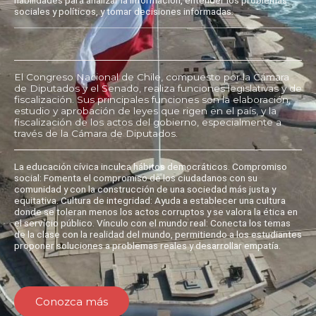
sociales y políticos, y tomar decisiones informadas.
El Congreso Nacional de Chile, compuesto por la Cámara
de Diputados y el Senado, realiza funciones legislativas y de
fiscalización. Sus principales funciones son la elaboración,
estudio y aprobación de leyes que rigen en el país, y la
fiscalización de los actos del gobierno, especialmente a
través de la Cámara de Diputados.
La educación cívica inculca hábitos democráticos. Compromiso
social: Fomenta el compromiso de los ciudadanos con su
comunidad y con la construcción de una sociedad más justa y
equitativa. Cultura de integridad: Ayuda a establecer una cultura
donde se toleran menos los actos corruptos y se valora la ética en
el servicio público. Vínculo con el mundo real: Conecta los temas
de la clase con la realidad del mundo, permitiendo a los estudiantes
proponer soluciones a problemas reales y desarrollar empatía.
Conozca más