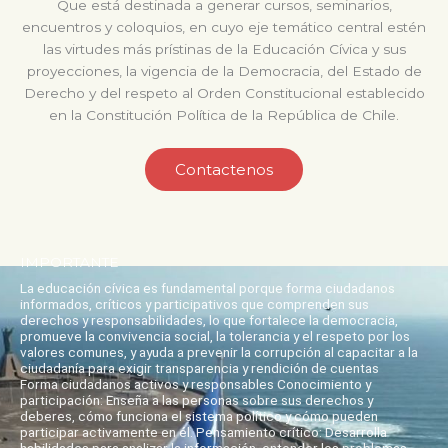
Que está destinada a generar cursos, seminarios,
encuentros y coloquios, en cuyo eje temático central estén
las virtudes más prístinas de la Educación Cívica y sus
proyecciones, la vigencia de la Democracia, del Estado de
Derecho y del respeto al Orden Constitucional establecido
en la Constitución Política de la República de Chile.
Contactenos
IMPORTANTE
La educación cívica es fundamental porque forma ciudadanos
informados, críticos y participativos que comprenden sus
derechos y responsabilidades, lo que fortalece la democracia,
promueve la convivencia social, la tolerancia y el respeto por los
valores comunes, y ayuda a prevenir la corrupción al capacitar a la
ciudadanía para exigir transparencia y rendición de cuentas
Forma ciudadanos activos y responsables Conocimiento y
participación: Enseña a las personas sobre sus derechos y
deberes, cómo funciona el sistema político y cómo pueden
participar activamente en él. Pensamiento crítico: Desarrolla
habilidades para analizar la información, entender los problemas