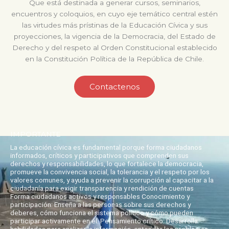
Que está destinada a generar cursos, seminarios,
encuentros y coloquios, en cuyo eje temático central estén
las virtudes más prístinas de la Educación Cívica y sus
proyecciones, la vigencia de la Democracia, del Estado de
Derecho y del respeto al Orden Constitucional establecido
en la Constitución Política de la República de Chile.
Contactenos
IMPORTANTE
La educación cívica es fundamental porque forma ciudadanos
informados, críticos y participativos que comprenden sus
derechos y responsabilidades, lo que fortalece la democracia,
promueve la convivencia social, la tolerancia y el respeto por los
valores comunes, y ayuda a prevenir la corrupción al capacitar a la
ciudadanía para exigir transparencia y rendición de cuentas
Forma ciudadanos activos y responsables Conocimiento y
participación: Enseña a las personas sobre sus derechos y
deberes, cómo funciona el sistema político y cómo pueden
participar activamente en él. Pensamiento crítico: Desarrolla
habilidades para analizar la información, entender los problemas