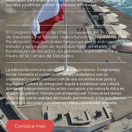
sociales y políticos, y tomar decisiones informadas.
El Congreso Nacional de Chile, compuesto por la Cámara
de Diputados y el Senado, realiza funciones legislativas y de
fiscalización. Sus principales funciones son la elaboración,
estudio y aprobación de leyes que rigen en el país, y la
fiscalización de los actos del gobierno, especialmente a
través de la Cámara de Diputados.
La educación cívica inculca hábitos democráticos. Compromiso
social: Fomenta el compromiso de los ciudadanos con su
comunidad y con la construcción de una sociedad más justa y
equitativa. Cultura de integridad: Ayuda a establecer una cultura
donde se toleran menos los actos corruptos y se valora la ética en
el servicio público. Vínculo con el mundo real: Conecta los temas
de la clase con la realidad del mundo, permitiendo a los estudiantes
proponer soluciones a problemas reales y desarrollar empatía.
Conozca más