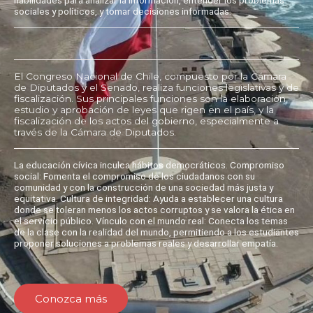
sociales y políticos, y tomar decisiones informadas.
El Congreso Nacional de Chile, compuesto por la Cámara
de Diputados y el Senado, realiza funciones legislativas y de
fiscalización. Sus principales funciones son la elaboración,
estudio y aprobación de leyes que rigen en el país, y la
fiscalización de los actos del gobierno, especialmente a
través de la Cámara de Diputados.
La educación cívica inculca hábitos democráticos. Compromiso
social: Fomenta el compromiso de los ciudadanos con su
comunidad y con la construcción de una sociedad más justa y
equitativa. Cultura de integridad: Ayuda a establecer una cultura
donde se toleran menos los actos corruptos y se valora la ética en
el servicio público. Vínculo con el mundo real: Conecta los temas
de la clase con la realidad del mundo, permitiendo a los estudiantes
proponer soluciones a problemas reales y desarrollar empatía.
Conozca más