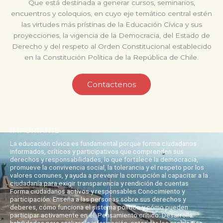
Que está destinada a generar cursos, seminarios,
encuentros y coloquios, en cuyo eje temático central estén
las virtudes más prístinas de la Educación Cívica y sus
proyecciones, la vigencia de la Democracia, del Estado de
Derecho y del respeto al Orden Constitucional establecido
en la Constitución Política de la República de Chile.
Contactenos
IMPORTANTE
La educación cívica es fundamental porque forma ciudadanos
informados, críticos y participativos que comprenden sus
derechos y responsabilidades, lo que fortalece la democracia,
promueve la convivencia social, la tolerancia y el respeto por los
valores comunes, y ayuda a prevenir la corrupción al capacitar a la
ciudadanía para exigir transparencia y rendición de cuentas
Forma ciudadanos activos y responsables Conocimiento y
participación: Enseña a las personas sobre sus derechos y
deberes, cómo funciona el sistema político y cómo pueden
participar activamente en él. Pensamiento crítico: Desarrolla
habilidades para analizar la información, entender los problemas