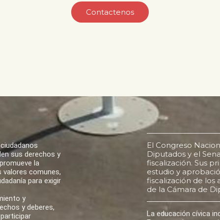
Contactenos
El Congreso Nacion
 ciudadanos
Diputados y el Senad
den sus derechos y
fiscalización. Sus p
 promueve la
estudio y aprobación
los valores comunes,
fiscalización de lo
udadanía para exigir
de la Cámara de Di
miento y
rechos y deberes,
La educación cívica i
participar