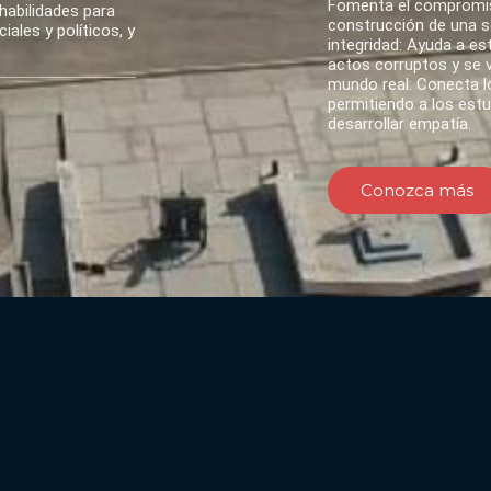
Fomenta el compromis
habilidades para
construcción de una so
ales y políticos, y
integridad: Ayuda a es
actos corruptos y se va
mundo real: Conecta lo
permitiendo a los est
desarrollar empatía.
Conozca más