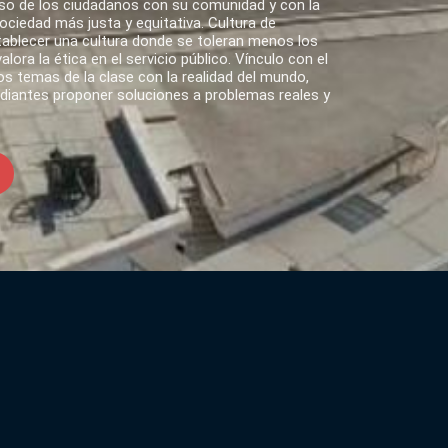
o de los ciudadanos con su comunidad y con la
ciedad más justa y equitativa. Cultura de
tablecer una cultura donde se toleran menos los
lora la ética en el servicio público. Vínculo con el
s temas de la clase con la realidad del mundo,
udiantes proponer soluciones a problemas reales y