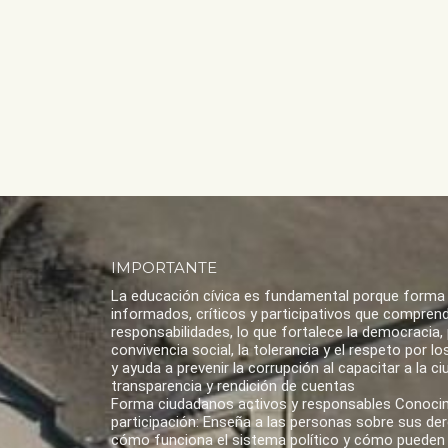
IMPORTANTE
La educación cívica es fundamental porque forma
informados, críticos y participativos que compren
responsabilidades, lo que fortalece la democracia,
convivencia social, la tolerancia y el respeto por 
y ayuda a prevenir la corrupción al capacitar a la ci
transparencia y rendición de cuentas
Forma ciudadanos activos y responsables Conoci
participación: Enseña a las personas sobre sus de
cómo funciona el sistema político y cómo pueden 