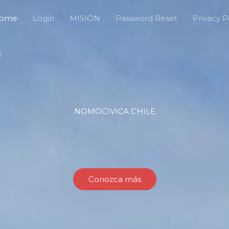
ome
Login
MISIÓN
Password Reset
Privacy P
S
NOMOCIVICA CHILE
Conozca más