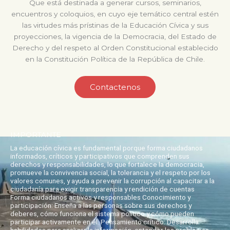
Que está destinada a generar cursos, seminarios,
encuentros y coloquios, en cuyo eje temático central estén
las virtudes más prístinas de la Educación Cívica y sus
proyecciones, la vigencia de la Democracia, del Estado de
Derecho y del respeto al Orden Constitucional establecido
en la Constitución Política de la República de Chile.
Contactenos
IMPORTANTE
La educación cívica es fundamental porque forma ciudadanos
informados, críticos y participativos que comprenden sus
derechos y responsabilidades, lo que fortalece la democracia,
promueve la convivencia social, la tolerancia y el respeto por los
valores comunes, y ayuda a prevenir la corrupción al capacitar a la
ciudadanía para exigir transparencia y rendición de cuentas
Forma ciudadanos activos y responsables Conocimiento y
participación: Enseña a las personas sobre sus derechos y
deberes, cómo funciona el sistema político y cómo pueden
participar activamente en él. Pensamiento crítico: Desarrolla
habilidades para analizar la información, entender los problemas