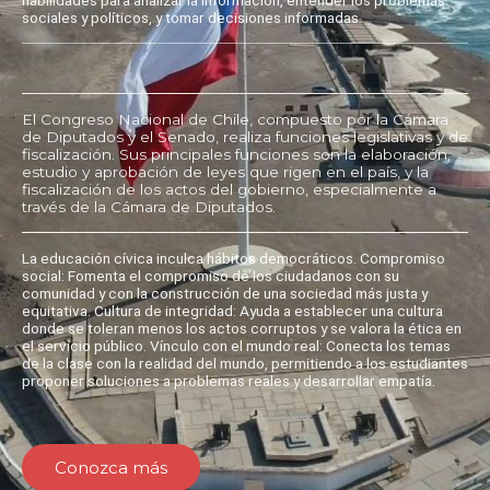
sociales y políticos, y tomar decisiones informadas.
El Congreso Nacional de Chile, compuesto por la Cámara
de Diputados y el Senado, realiza funciones legislativas y de
fiscalización. Sus principales funciones son la elaboración,
estudio y aprobación de leyes que rigen en el país, y la
fiscalización de los actos del gobierno, especialmente a
través de la Cámara de Diputados.
La educación cívica inculca hábitos democráticos. Compromiso
social: Fomenta el compromiso de los ciudadanos con su
comunidad y con la construcción de una sociedad más justa y
equitativa. Cultura de integridad: Ayuda a establecer una cultura
donde se toleran menos los actos corruptos y se valora la ética en
el servicio público. Vínculo con el mundo real: Conecta los temas
de la clase con la realidad del mundo, permitiendo a los estudiantes
proponer soluciones a problemas reales y desarrollar empatía.
Conozca más