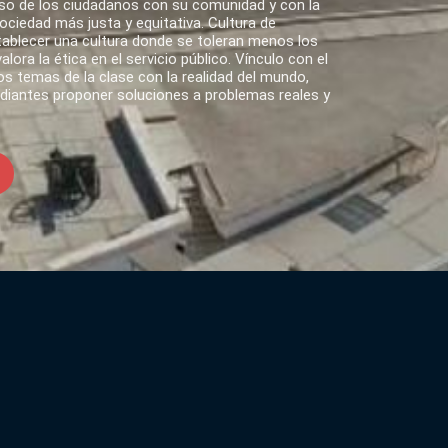
o de los ciudadanos con su comunidad y con la
ciedad más justa y equitativa. Cultura de
tablecer una cultura donde se toleran menos los
lora la ética en el servicio público. Vínculo con el
s temas de la clase con la realidad del mundo,
udiantes proponer soluciones a problemas reales y