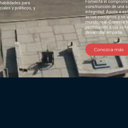
Fomenta el compromis
habilidades para
construcción de una so
ales y políticos, y
integridad: Ayuda a es
actos corruptos y se va
mundo real: Conecta lo
permitiendo a los est
desarrollar empatía.
Conozca más