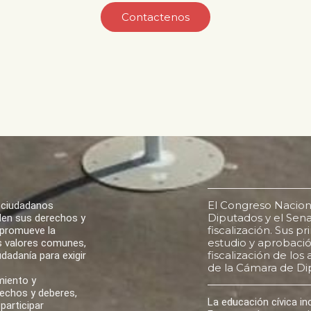
Contactenos
El Congreso Nacion
 ciudadanos
Diputados y el Senad
den sus derechos y
fiscalización. Sus p
 promueve la
estudio y aprobación
los valores comunes,
fiscalización de lo
udadanía para exigir
de la Cámara de Di
miento y
rechos y deberes,
La educación cívica i
participar