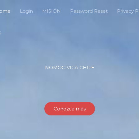
ome
Login
MISIÓN
Password Reset
Privacy P
S
NOMOCIVICA CHILE
Conozca más