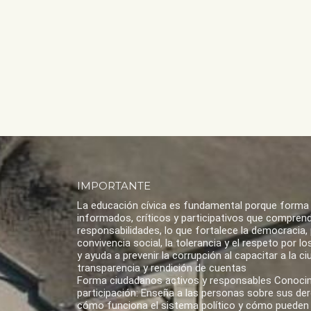
IMPORTANTE
La educación cívica es fundamental porque forma
informados, críticos y participativos que compren
responsabilidades, lo que fortalece la democracia,
convivencia social, la tolerancia y el respeto por 
y ayuda a prevenir la corrupción al capacitar a la ci
transparencia y rendición de cuentas
Forma ciudadanos activos y responsables Conoci
participación: Enseña a las personas sobre sus de
cómo funciona el sistema político y cómo pueden 