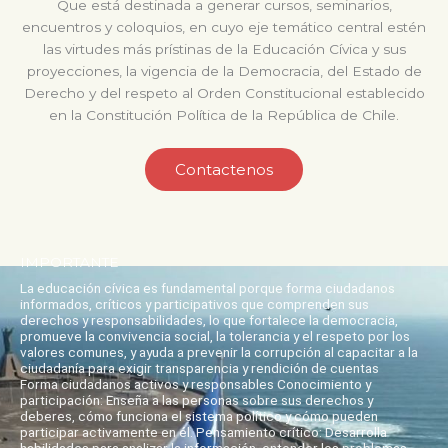
Que está destinada a generar cursos, seminarios,
encuentros y coloquios, en cuyo eje temático central estén
las virtudes más prístinas de la Educación Cívica y sus
proyecciones, la vigencia de la Democracia, del Estado de
Derecho y del respeto al Orden Constitucional establecido
en la Constitución Política de la República de Chile.
Contactenos
IMPORTANTE
La educación cívica es fundamental porque forma ciudadanos
informados, críticos y participativos que comprenden sus
derechos y responsabilidades, lo que fortalece la democracia,
promueve la convivencia social, la tolerancia y el respeto por los
valores comunes, y ayuda a prevenir la corrupción al capacitar a la
ciudadanía para exigir transparencia y rendición de cuentas
Forma ciudadanos activos y responsables Conocimiento y
participación: Enseña a las personas sobre sus derechos y
deberes, cómo funciona el sistema político y cómo pueden
participar activamente en él. Pensamiento crítico: Desarrolla
habilidades para analizar la información, entender los problemas