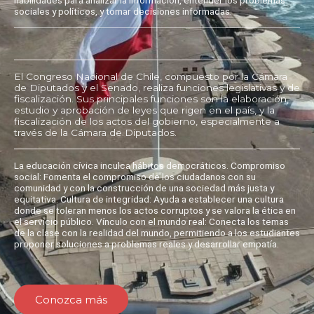
sociales y políticos, y tomar decisiones informadas.
El Congreso Nacional de Chile, compuesto por la Cámara
de Diputados y el Senado, realiza funciones legislativas y de
fiscalización. Sus principales funciones son la elaboración,
estudio y aprobación de leyes que rigen en el país, y la
fiscalización de los actos del gobierno, especialmente a
través de la Cámara de Diputados.
La educación cívica inculca hábitos democráticos. Compromiso
social: Fomenta el compromiso de los ciudadanos con su
comunidad y con la construcción de una sociedad más justa y
equitativa. Cultura de integridad: Ayuda a establecer una cultura
donde se toleran menos los actos corruptos y se valora la ética en
el servicio público. Vínculo con el mundo real: Conecta los temas
de la clase con la realidad del mundo, permitiendo a los estudiantes
proponer soluciones a problemas reales y desarrollar empatía.
Conozca más