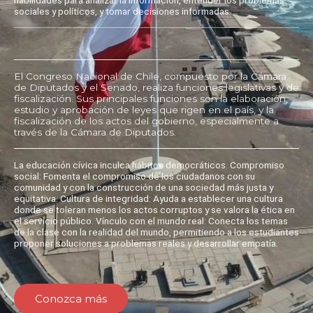
sociales y políticos, y tomar decisiones informadas.
El Congreso Nacional de Chile, compuesto por la Cámara
de Diputados y el Senado, realiza funciones legislativas y de
fiscalización. Sus principales funciones son la elaboración,
estudio y aprobación de leyes que rigen en el país, y la
fiscalización de los actos del gobierno, especialmente a
través de la Cámara de Diputados.
La educación cívica inculca hábitos democráticos. Compromiso
social: Fomenta el compromiso de los ciudadanos con su
comunidad y con la construcción de una sociedad más justa y
equitativa. Cultura de integridad: Ayuda a establecer una cultura
donde se toleran menos los actos corruptos y se valora la ética en
el servicio público. Vínculo con el mundo real: Conecta los temas
de la clase con la realidad del mundo, permitiendo a los estudiantes
proponer soluciones a problemas reales y desarrollar empatía.
Conozca más