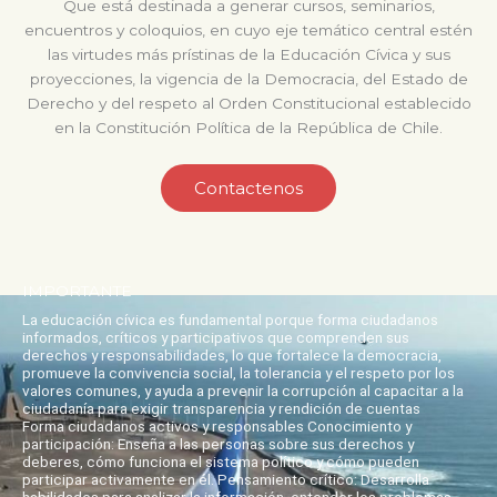
Que está destinada a generar cursos, seminarios,
encuentros y coloquios, en cuyo eje temático central estén
las virtudes más prístinas de la Educación Cívica y sus
proyecciones, la vigencia de la Democracia, del Estado de
Derecho y del respeto al Orden Constitucional establecido
en la Constitución Política de la República de Chile.
Contactenos
IMPORTANTE
La educación cívica es fundamental porque forma ciudadanos
informados, críticos y participativos que comprenden sus
derechos y responsabilidades, lo que fortalece la democracia,
promueve la convivencia social, la tolerancia y el respeto por los
valores comunes, y ayuda a prevenir la corrupción al capacitar a la
ciudadanía para exigir transparencia y rendición de cuentas
Forma ciudadanos activos y responsables Conocimiento y
participación: Enseña a las personas sobre sus derechos y
deberes, cómo funciona el sistema político y cómo pueden
participar activamente en él. Pensamiento crítico: Desarrolla
habilidades para analizar la información, entender los problemas