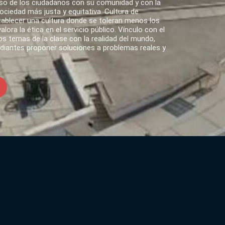
o de los ciudadanos con su comunidad y con la
ciedad más justa y equitativa. Cultura de
tablecer una cultura donde se toleran menos los
lora la ética en el servicio público. Vínculo con el
s temas de la clase con la realidad del mundo,
udiantes proponer soluciones a problemas reales y