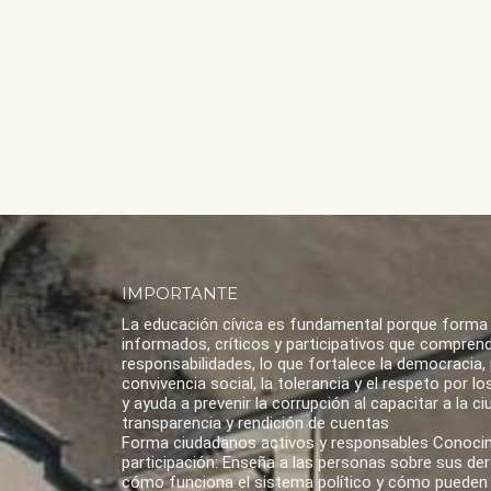
IMPORTANTE
La educación cívica es fundamental porque forma
informados, críticos y participativos que compren
responsabilidades, lo que fortalece la democracia,
convivencia social, la tolerancia y el respeto por 
y ayuda a prevenir la corrupción al capacitar a la ci
transparencia y rendición de cuentas
Forma ciudadanos activos y responsables Conoci
participación: Enseña a las personas sobre sus de
cómo funciona el sistema político y cómo pueden 