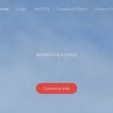
ome
Login
MISIÓN
Password Reset
Privacy P
S
NOMOCIVICA CHILE
Conozca más