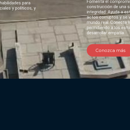
Fomenta el compromis
habilidades para
construcción de una so
ales y políticos, y
integridad: Ayuda a es
actos corruptos y se va
mundo real: Conecta lo
permitiendo a los est
desarrollar empatía.
Conozca más