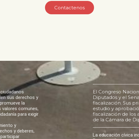
Contactenos
El Congreso Nacion
 ciudadanos
Diputados y el Senad
den sus derechos y
fiscalización. Sus p
 promueve la
estudio y aprobación
los valores comunes,
fiscalización de lo
udadanía para exigir
de la Cámara de Di
miento y
rechos y deberes,
La educación cívica i
participar