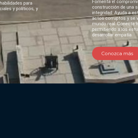
Fomenta el compromis
habilidades para
construcción de una so
ales y políticos, y
integridad: Ayuda a es
actos corruptos y se va
mundo real: Conecta lo
permitiendo a los est
desarrollar empatía.
Conozca más