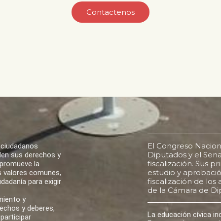
Contactenos
El Congreso Nacion
 ciudadanos
Diputados y el Senad
den sus derechos y
fiscalización. Sus p
 promueve la
estudio y aprobación
los valores comunes,
fiscalización de lo
udadanía para exigir
de la Cámara de Di
miento y
rechos y deberes,
La educación cívica i
participar