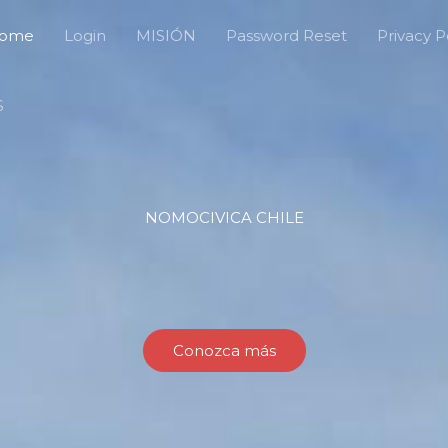
ome
Login
MISIÓN
Password Reset
Privacy P
S
NOMOCIVICA CHILE
Conozca más