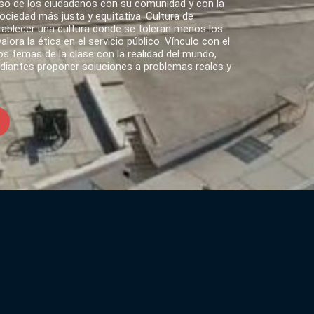
o de los ciudadanos con su comunidad y con la
ciedad más justa y equitativa. Cultura de
tablecer una cultura donde se toleran menos los
lora la ética en el servicio público. Vínculo con el
s temas de la clase con la realidad del mundo,
udiantes proponer soluciones a problemas reales y