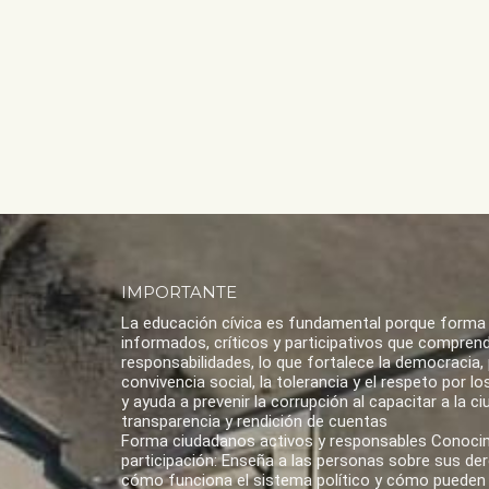
IMPORTANTE
La educación cívica es fundamental porque forma
informados, críticos y participativos que compren
responsabilidades, lo que fortalece la democracia,
convivencia social, la tolerancia y el respeto por 
y ayuda a prevenir la corrupción al capacitar a la ci
transparencia y rendición de cuentas
Forma ciudadanos activos y responsables Conoci
participación: Enseña a las personas sobre sus de
cómo funciona el sistema político y cómo pueden 