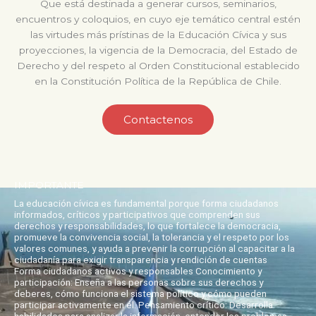
Que está destinada a generar cursos, seminarios,
encuentros y coloquios, en cuyo eje temático central estén
las virtudes más prístinas de la Educación Cívica y sus
proyecciones, la vigencia de la Democracia, del Estado de
Derecho y del respeto al Orden Constitucional establecido
en la Constitución Política de la República de Chile.
Contactenos
IMPORTANTE
La educación cívica es fundamental porque forma ciudadanos
informados, críticos y participativos que comprenden sus
derechos y responsabilidades, lo que fortalece la democracia,
promueve la convivencia social, la tolerancia y el respeto por los
valores comunes, y ayuda a prevenir la corrupción al capacitar a la
ciudadanía para exigir transparencia y rendición de cuentas
Forma ciudadanos activos y responsables Conocimiento y
participación: Enseña a las personas sobre sus derechos y
deberes, cómo funciona el sistema político y cómo pueden
participar activamente en él. Pensamiento crítico: Desarrolla
habilidades para analizar la información, entender los problemas