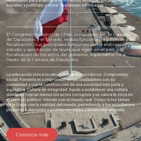
sociales y políticos, y tomar decisiones informadas.
El Congreso Nacional de Chile, compuesto por la Cámara
de Diputados y el Senado, realiza funciones legislativas y de
fiscalización. Sus principales funciones son la elaboración,
estudio y aprobación de leyes que rigen en el país, y la
fiscalización de los actos del gobierno, especialmente a
través de la Cámara de Diputados.
La educación cívica inculca hábitos democráticos. Compromiso
social: Fomenta el compromiso de los ciudadanos con su
comunidad y con la construcción de una sociedad más justa y
equitativa. Cultura de integridad: Ayuda a establecer una cultura
donde se toleran menos los actos corruptos y se valora la ética en
el servicio público. Vínculo con el mundo real: Conecta los temas
de la clase con la realidad del mundo, permitiendo a los estudiantes
proponer soluciones a problemas reales y desarrollar empatía.
Conozca más