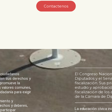
Contactenos
El Congreso Nacion
 ciudadanos
Diputados y el Senad
den sus derechos y
fiscalización. Sus p
 promueve la
estudio y aprobación
los valores comunes,
fiscalización de lo
udadanía para exigir
de la Cámara de Di
miento y
rechos y deberes,
La educación cívica i
participar