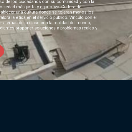
o de los ciudadanos con su comunidad y con la
ciedad más justa y equitativa. Cultura de
tablecer una cultura donde se toleran menos los
lora la ética en el servicio público. Vínculo con el
s temas de la clase con la realidad del mundo,
udiantes proponer soluciones a problemas reales y