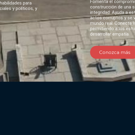
Fomenta el compromis
habilidades para
construcción de una so
ales y políticos, y
integridad: Ayuda a es
actos corruptos y se va
mundo real: Conecta lo
permitiendo a los est
desarrollar empatía.
Conozca más