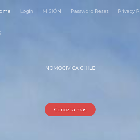
ome
Login
MISIÓN
Password Reset
Privacy P
S
NOMOCIVICA CHILE
Conozca más