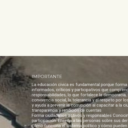
IMPORTANTE
La educación cívica es fundamental porque forma
informados, críticos y participativos que compren
responsabilidades, lo que fortalece la democracia,
convivencia social, la tolerancia y el respeto por 
y ayuda a prevenir la corrupción al capacitar a la ci
transparencia y rendición de cuentas
Forma ciudadanos activos y responsables Conoci
participación: Enseña a las personas sobre sus de
cómo funciona el sistema político y cómo pueden 