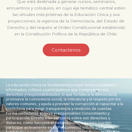
Que está destinada a generar cursos, seminarios,
encuentros y coloquios, en cuyo eje temático central estén
las virtudes más prístinas de la Educación Cívica y sus
proyecciones, la vigencia de la Democracia, del Estado de
Derecho y del respeto al Orden Constitucional establecido
en la Constitución Política de la República de Chile.
Contactenos
IMPORTANTE
La educación cívica es fundamental porque forma ciudadanos
informados, críticos y participativos que comprenden sus
derechos y responsabilidades, lo que fortalece la democracia,
promueve la convivencia social, la tolerancia y el respeto por los
valores comunes, y ayuda a prevenir la corrupción al capacitar a la
ciudadanía para exigir transparencia y rendición de cuentas
Forma ciudadanos activos y responsables Conocimiento y
participación: Enseña a las personas sobre sus derechos y
deberes, cómo funciona el sistema político y cómo pueden
participar activamente en él. Pensamiento crítico: Desarrolla
habilidades para analizar la información, entender los problemas