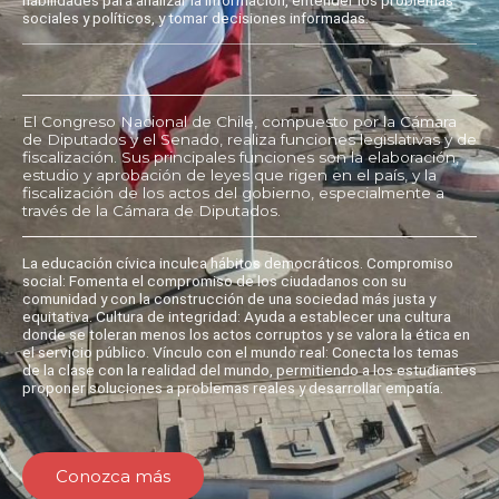
sociales y políticos, y tomar decisiones informadas.
El Congreso Nacional de Chile, compuesto por la Cámara
de Diputados y el Senado, realiza funciones legislativas y de
fiscalización. Sus principales funciones son la elaboración,
estudio y aprobación de leyes que rigen en el país, y la
fiscalización de los actos del gobierno, especialmente a
través de la Cámara de Diputados.
La educación cívica inculca hábitos democráticos. Compromiso
social: Fomenta el compromiso de los ciudadanos con su
comunidad y con la construcción de una sociedad más justa y
equitativa. Cultura de integridad: Ayuda a establecer una cultura
donde se toleran menos los actos corruptos y se valora la ética en
el servicio público. Vínculo con el mundo real: Conecta los temas
de la clase con la realidad del mundo, permitiendo a los estudiantes
proponer soluciones a problemas reales y desarrollar empatía.
Conozca más