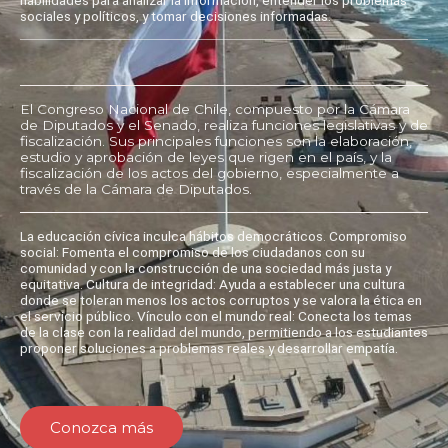
sociales y políticos, y tomar decisiones informadas.
El Congreso Nacional de Chile, compuesto por la Cámara
de Diputados y el Senado, realiza funciones legislativas y de
fiscalización. Sus principales funciones son la elaboración,
estudio y aprobación de leyes que rigen en el país, y la
fiscalización de los actos del gobierno, especialmente a
través de la Cámara de Diputados.
La educación cívica inculca hábitos democráticos. Compromiso
social: Fomenta el compromiso de los ciudadanos con su
comunidad y con la construcción de una sociedad más justa y
equitativa. Cultura de integridad: Ayuda a establecer una cultura
donde se toleran menos los actos corruptos y se valora la ética en
el servicio público. Vínculo con el mundo real: Conecta los temas
de la clase con la realidad del mundo, permitiendo a los estudiantes
proponer soluciones a problemas reales y desarrollar empatía.
Conozca más