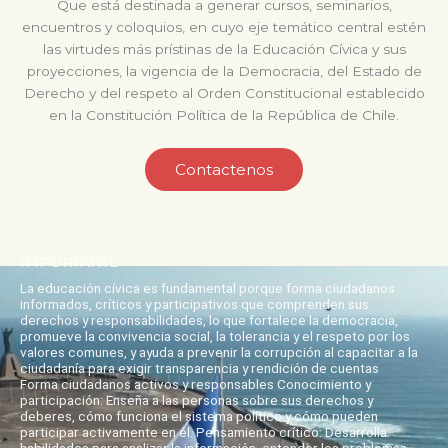
Que está destinada a generar cursos, seminarios,
encuentros y coloquios, en cuyo eje temático central estén
las virtudes más prístinas de la Educación Cívica y sus
proyecciones, la vigencia de la Democracia, del Estado de
Derecho y del respeto al Orden Constitucional establecido
en la Constitución Política de la República de Chile.
Contactenos
IMPORTANTE
La educación cívica es fundamental porque forma ciudadanos
informados, críticos y participativos que comprenden sus
derechos y responsabilidades, lo que fortalece la democracia,
promueve la convivencia social, la tolerancia y el respeto por los
valores comunes, y ayuda a prevenir la corrupción al capacitar a la
ciudadanía para exigir transparencia y rendición de cuentas
Forma ciudadanos activos y responsables Conocimiento y
participación: Enseña a las personas sobre sus derechos y
deberes, cómo funciona el sistema político y cómo pueden
participar activamente en él. Pensamiento crítico: Desarrolla
habilidades para analizar la información, entender los problemas