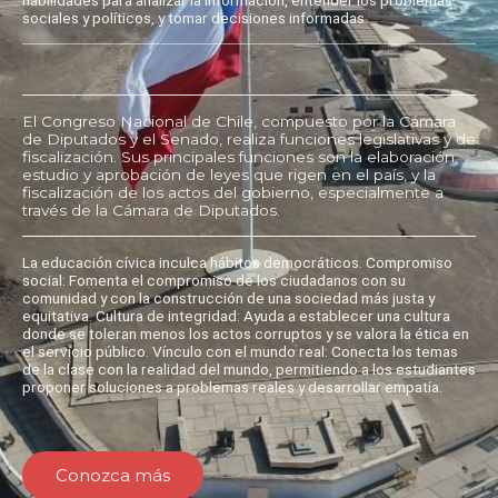
sociales y políticos, y tomar decisiones informadas.
El Congreso Nacional de Chile, compuesto por la Cámara
de Diputados y el Senado, realiza funciones legislativas y de
fiscalización. Sus principales funciones son la elaboración,
estudio y aprobación de leyes que rigen en el país, y la
fiscalización de los actos del gobierno, especialmente a
través de la Cámara de Diputados.
La educación cívica inculca hábitos democráticos. Compromiso
social: Fomenta el compromiso de los ciudadanos con su
comunidad y con la construcción de una sociedad más justa y
equitativa. Cultura de integridad: Ayuda a establecer una cultura
donde se toleran menos los actos corruptos y se valora la ética en
el servicio público. Vínculo con el mundo real: Conecta los temas
de la clase con la realidad del mundo, permitiendo a los estudiantes
proponer soluciones a problemas reales y desarrollar empatía.
Conozca más