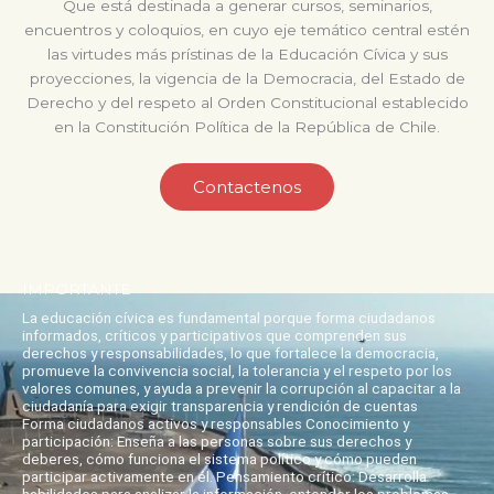
Que está destinada a generar cursos, seminarios,
encuentros y coloquios, en cuyo eje temático central estén
las virtudes más prístinas de la Educación Cívica y sus
proyecciones, la vigencia de la Democracia, del Estado de
Derecho y del respeto al Orden Constitucional establecido
en la Constitución Política de la República de Chile.
Contactenos
IMPORTANTE
La educación cívica es fundamental porque forma ciudadanos
informados, críticos y participativos que comprenden sus
derechos y responsabilidades, lo que fortalece la democracia,
promueve la convivencia social, la tolerancia y el respeto por los
valores comunes, y ayuda a prevenir la corrupción al capacitar a la
ciudadanía para exigir transparencia y rendición de cuentas
Forma ciudadanos activos y responsables Conocimiento y
participación: Enseña a las personas sobre sus derechos y
deberes, cómo funciona el sistema político y cómo pueden
participar activamente en él. Pensamiento crítico: Desarrolla
habilidades para analizar la información, entender los problemas