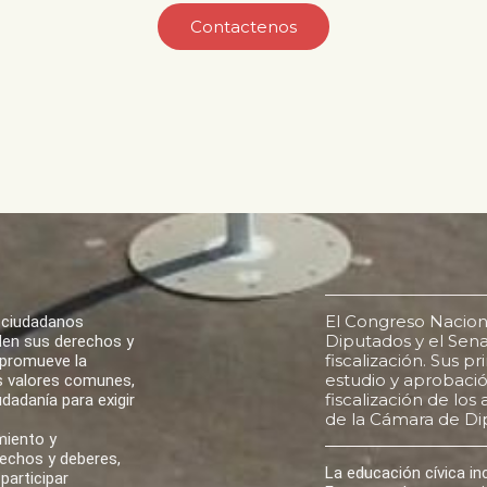
Contactenos
El Congreso Nacion
 ciudadanos
Diputados y el Senad
den sus derechos y
fiscalización. Sus p
 promueve la
estudio y aprobación
los valores comunes,
fiscalización de lo
udadanía para exigir
de la Cámara de Di
miento y
rechos y deberes,
La educación cívica i
participar