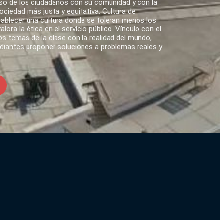
o de los ciudadanos con su comunidad y con la
ciedad más justa y equitativa. Cultura de
tablecer una cultura donde se toleran menos los
lora la ética en el servicio público. Vínculo con el
s temas de la clase con la realidad del mundo,
udiantes proponer soluciones a problemas reales y