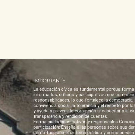
IMPORTANTE
La educación cívica es fundamental porque forma
informados, críticos y participativos que compren
responsabilidades, lo que fortalece la democracia,
convivencia social, la tolerancia y el respeto por 
y ayuda a prevenir la corrupción al capacitar a la ci
transparencia y rendición de cuentas
Forma ciudadanos activos y responsables Conoci
participación: Enseña a las personas sobre sus de
cómo funciona el sistema político y cómo pueden 