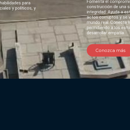
Fomenta el compromis
habilidades para
construcción de una so
ales y políticos, y
integridad: Ayuda a es
actos corruptos y se va
mundo real: Conecta lo
permitiendo a los est
desarrollar empatía.
Conozca más