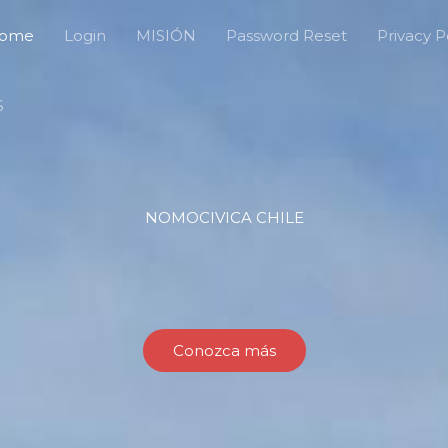
ome
Login
MISIÓN
Password Reset
Privacy P
S
NOMOCIVICA CHILE
Conozca más