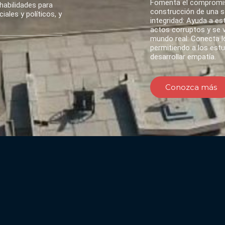
Fomenta el compromis
habilidades para
construcción de una so
ales y políticos, y
integridad: Ayuda a es
actos corruptos y se va
mundo real: Conecta lo
permitiendo a los est
desarrollar empatía.
Conozca más