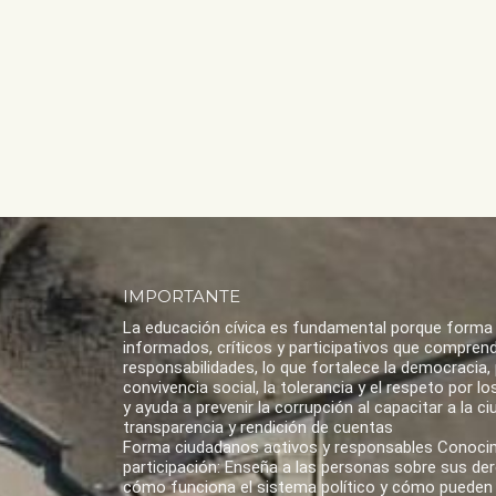
IMPORTANTE
La educación cívica es fundamental porque forma
informados, críticos y participativos que compren
responsabilidades, lo que fortalece la democracia,
convivencia social, la tolerancia y el respeto por 
y ayuda a prevenir la corrupción al capacitar a la ci
transparencia y rendición de cuentas
Forma ciudadanos activos y responsables Conoci
participación: Enseña a las personas sobre sus de
cómo funciona el sistema político y cómo pueden 