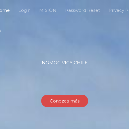
ome
Login
MISIÓN
Password Reset
Privacy P
S
NOMOCIVICA CHILE
Conozca más