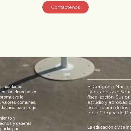
Contactenos
El Congreso Nacion
 ciudadanos
Diputados y el Senad
den sus derechos y
fiscalización. Sus p
 promueve la
estudio y aprobación
los valores comunes,
fiscalización de lo
udadanía para exigir
de la Cámara de Di
miento y
rechos y deberes,
La educación cívica i
participar