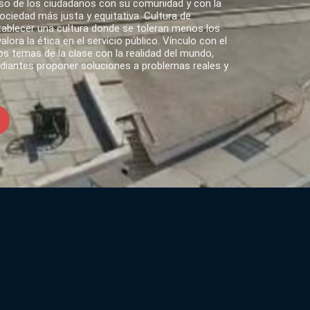
o de los ciudadanos con su comunidad y con la
ciedad más justa y equitativa. Cultura de
tablecer una cultura donde se toleran menos los
lora la ética en el servicio público. Vínculo con el
s temas de la clase con la realidad del mundo,
udiantes proponer soluciones a problemas reales y