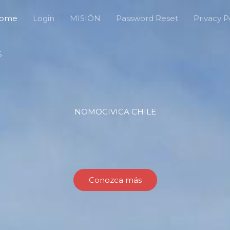
ome
Login
MISIÓN
Password Reset
Privacy P
S
NOMOCIVICA CHILE
Conozca más