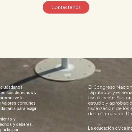
Contactenos
El Congreso Nacion
 ciudadanos
Diputados y el Senad
den sus derechos y
fiscalización. Sus p
 promueve la
estudio y aprobación
los valores comunes,
fiscalización de lo
udadanía para exigir
de la Cámara de Di
miento y
rechos y deberes,
La educación cívica i
participar