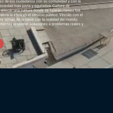
o de los ciudadanos con su comunidad y con la
ciedad más justa y equitativa. Cultura de
tablecer una cultura donde se toleran menos los
lora la ética en el servicio público. Vínculo con el
s temas de la clase con la realidad del mundo,
udiantes proponer soluciones a problemas reales y