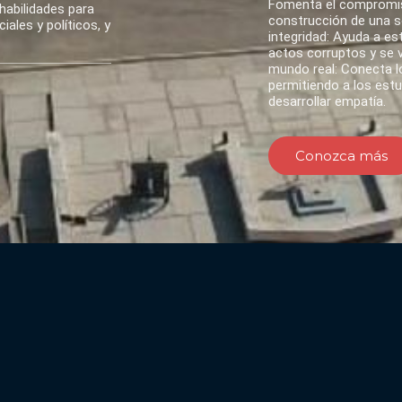
Fomenta el compromis
habilidades para
construcción de una so
ales y políticos, y
integridad: Ayuda a es
actos corruptos y se va
mundo real: Conecta lo
permitiendo a los est
desarrollar empatía.
Conozca más