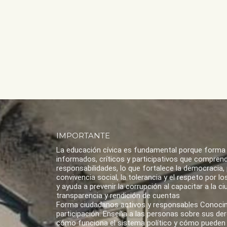
IMPORTANTE
La educación cívica es fundamental porque forma
informados, críticos y participativos que compren
responsabilidades, lo que fortalece la democracia,
convivencia social, la tolerancia y el respeto por 
y ayuda a prevenir la corrupción al capacitar a la ci
transparencia y rendición de cuentas
Forma ciudadanos activos y responsables Conoci
participación: Enseña a las personas sobre sus de
cómo funciona el sistema político y cómo pueden 