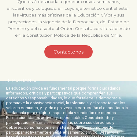
Que está destinada a generar cursos, seminarios,
encuentros y coloquios, en cuyo eje temático central estén
las virtudes más prístinas de la Educación Cívica y sus
proyecciones, la vigencia de la Democracia, del Estado de
Derecho y del respeto al Orden Constitucional establecido
en la Constitución Política de la República de Chile.
Contactenos
IMPORTANTE
La educación cívica es fundamental porque forma ciudadanos
informados, críticos y participativos que comprenden sus
derechos y responsabilidades, lo que fortalece la democracia,
promueve la convivencia social, la tolerancia y el respeto por los
valores comunes, y ayuda a prevenir la corrupción al capacitar a la
ciudadanía para exigir transparencia y rendición de cuentas
Forma ciudadanos activos y responsables Conocimiento y
participación: Enseña a las personas sobre sus derechos y
deberes, cómo funciona el sistema político y cómo pueden
participar activamente en él. Pensamiento crítico: Desarrolla
habilidades para analizar la información, entender los problemas