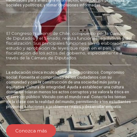
sociales y políticos, y tomar decisiones informadas.
El Congreso Nacional de Chile, compuesto por la Cámara
de Diputados y el Senado, realiza funciones legislativas y de
fiscalización. Sus principales funciones son la elaboración,
estudio y aprobación de leyes que rigen en el país, y la
fiscalización de los actos del gobierno, especialmente a
través de la Cámara de Diputados.
La educación cívica inculca hábitos democráticos. Compromiso
social: Fomenta el compromiso de los ciudadanos con su
comunidad y con la construcción de una sociedad más justa y
equitativa. Cultura de integridad: Ayuda a establecer una cultura
donde se toleran menos los actos corruptos y se valora la ética en
el servicio público. Vínculo con el mundo real: Conecta los temas
de la clase con la realidad del mundo, permitiendo a los estudiantes
proponer soluciones a problemas reales y desarrollar empatía.
Conozca más