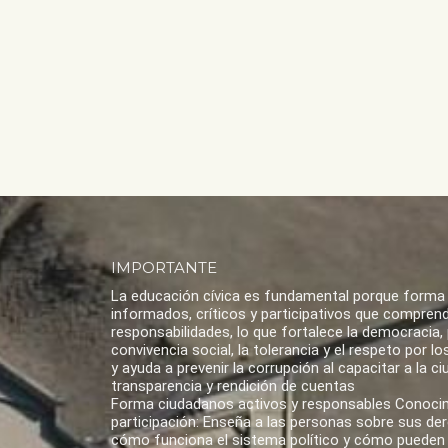
IMPORTANTE
La educación cívica es fundamental porque forma
informados, críticos y participativos que compren
responsabilidades, lo que fortalece la democracia,
convivencia social, la tolerancia y el respeto por 
y ayuda a prevenir la corrupción al capacitar a la ci
transparencia y rendición de cuentas
Forma ciudadanos activos y responsables Conoci
participación: Enseña a las personas sobre sus de
cómo funciona el sistema político y cómo pueden 