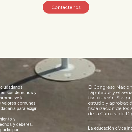
Contactenos
El Congreso Nacion
 ciudadanos
Diputados y el Senad
den sus derechos y
fiscalización. Sus p
 promueve la
estudio y aprobación
los valores comunes,
fiscalización de lo
udadanía para exigir
de la Cámara de Di
miento y
rechos y deberes,
La educación cívica i
participar