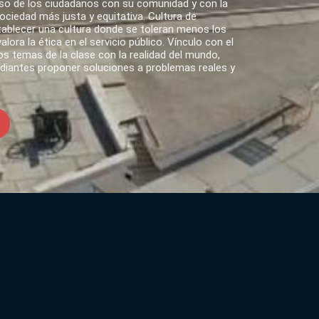
o de los ciudadanos con su comunidad y con la
ciedad más justa y equitativa. Cultura de
tablecer una cultura donde se toleran menos los
lora la ética en el servicio público. Vínculo con el
s temas de la clase con la realidad del mundo,
udiantes proponer soluciones a problemas reales y