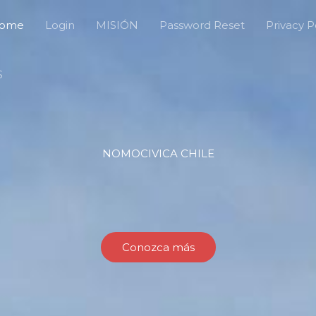
ome
Login
MISIÓN
Password Reset
Privacy P
S
NOMOCIVICA CHILE
Conozca más