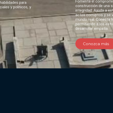
Fomenta el compromis
habilidades para
construcción de una so
ales y políticos, y
integridad: Ayuda a es
actos corruptos y se va
mundo real: Conecta lo
permitiendo a los est
desarrollar empatía.
Conozca más