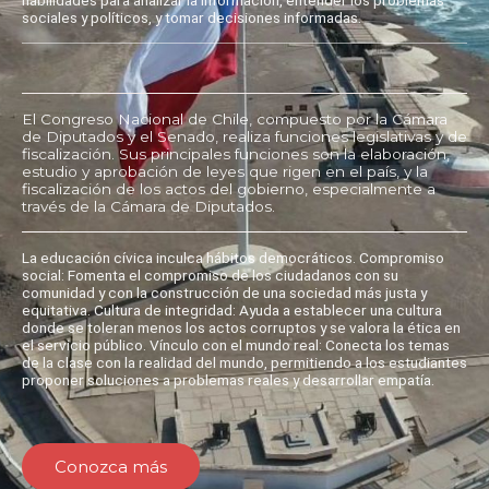
sociales y políticos, y tomar decisiones informadas.
El Congreso Nacional de Chile, compuesto por la Cámara
de Diputados y el Senado, realiza funciones legislativas y de
fiscalización. Sus principales funciones son la elaboración,
estudio y aprobación de leyes que rigen en el país, y la
fiscalización de los actos del gobierno, especialmente a
través de la Cámara de Diputados.
La educación cívica inculca hábitos democráticos. Compromiso
social: Fomenta el compromiso de los ciudadanos con su
comunidad y con la construcción de una sociedad más justa y
equitativa. Cultura de integridad: Ayuda a establecer una cultura
donde se toleran menos los actos corruptos y se valora la ética en
el servicio público. Vínculo con el mundo real: Conecta los temas
de la clase con la realidad del mundo, permitiendo a los estudiantes
proponer soluciones a problemas reales y desarrollar empatía.
Conozca más