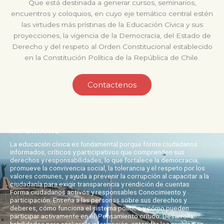
Que está destinada a generar cursos, seminarios,
encuentros y coloquios, en cuyo eje temático central estén
las virtudes más prístinas de la Educación Cívica y sus
proyecciones, la vigencia de la Democracia, del Estado de
Derecho y del respeto al Orden Constitucional establecido
en la Constitución Política de la República de Chile.
Contactenos
IMPORTANTE
La educación cívica es fundamental porque forma ciudadanos
informados, críticos y participativos que comprenden sus
derechos y responsabilidades, lo que fortalece la democracia,
promueve la convivencia social, la tolerancia y el respeto por los
valores comunes, y ayuda a prevenir la corrupción al capacitar a la
ciudadanía para exigir transparencia y rendición de cuentas
Forma ciudadanos activos y responsables Conocimiento y
participación: Enseña a las personas sobre sus derechos y
deberes, cómo funciona el sistema político y cómo pueden
participar activamente en él. Pensamiento crítico: Desarrolla
habilidades para analizar la información, entender los problemas