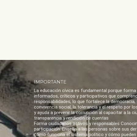
IMPORTANTE
La educación cívica es fundamental porque forma
informados, críticos y participativos que compren
responsabilidades, lo que fortalece la democracia,
convivencia social, la tolerancia y el respeto por 
y ayuda a prevenir la corrupción al capacitar a la ci
transparencia y rendición de cuentas
Forma ciudadanos activos y responsables Conoci
participación: Enseña a las personas sobre sus de
cómo funciona el sistema político y cómo pueden 