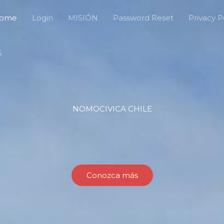
ome
Login
MISIÓN
Password Reset
Privacy P
S
NOMOCIVICA CHILE
Conozca más