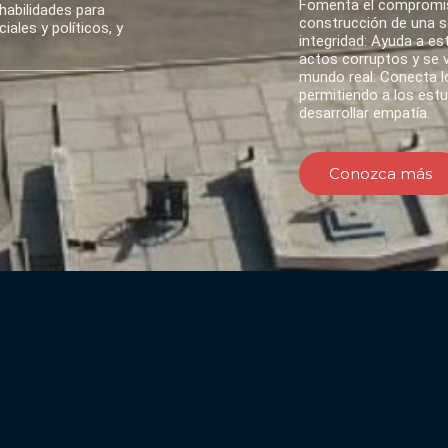
Fomenta el compromis
habilidades para
construcción de una so
ales y políticos, y
integridad: Ayuda a es
actos corruptos y se va
mundo real: Conecta lo
permitiendo a los est
desarrollar empatía.
Conozca más