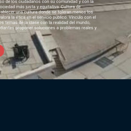
o de los ciudadanos con su comunidad y con la
ciedad más justa y equitativa. Cultura de
tablecer una cultura donde se toleran menos los
lora la ética en el servicio público. Vínculo con el
s temas de la clase con la realidad del mundo,
udiantes proponer soluciones a problemas reales y