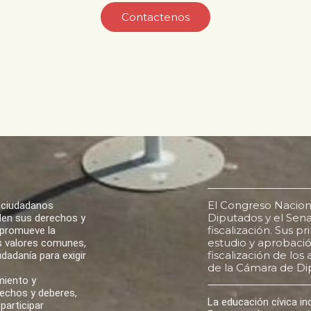
Contactenos
El Congreso Nacion
 ciudadanos
Diputados y el Senad
den sus derechos y
fiscalización. Sus p
 promueve la
estudio y aprobación
los valores comunes,
fiscalización de lo
udadanía para exigir
de la Cámara de Di
miento y
rechos y deberes,
La educación cívica i
participar