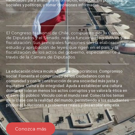
sociales y políticos, y tomar decisiones informadas.
El Congreso Nacional de Chile, compuesto por la Cámara
de Diputados y el Senado, realiza funciones legislativas y de
fiscalización. Sus principales funciones son la elaboración,
estudio y aprobación de leyes que rigen en el país, y la
fiscalización de los actos del gobierno, especialmente a
través de la Cámara de Diputados.
La educación cívica inculca hábitos democráticos. Compromiso
social: Fomenta el compromiso de los ciudadanos con su
comunidad y con la construcción de una sociedad más justa y
equitativa. Cultura de integridad: Ayuda a establecer una cultura
donde se toleran menos los actos corruptos y se valora la ética en
el servicio público. Vínculo con el mundo real: Conecta los temas
de la clase con la realidad del mundo, permitiendo a los estudiantes
proponer soluciones a problemas reales y desarrollar empatía.
Conozca más