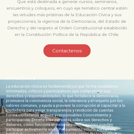
Que está destinada a generar cursos, seminarios,
encuentros y coloquios, en cuyo eje temático central estén
las virtudes más prístinas de la Educación Cívica y sus
proyecciones, la vigencia de la Democracia, del Estado de
Derecho y del respeto al Orden Constitucional establecido
en la Constitución Política de la República de Chile.
Contactenos
IMPORTANTE
La educación cívica es fundamental porque forma ciudadanos
informados, críticos y participativos que comprenden sus
derechos y responsabilidades, lo que fortalece la democracia,
promueve la convivencia social, la tolerancia y el respeto por los
valores comunes, y ayuda a prevenir la corrupción al capacitar a la
ciudadanía para exigir transparencia y rendición de cuentas
Forma ciudadanos activos y responsables Conocimiento y
participación: Enseña a las personas sobre sus derechos y
deberes, cómo funciona el sistema político y cómo pueden
participar activamente en él. Pensamiento crítico: Desarrolla
habilidades para analizar la información, entender los problemas