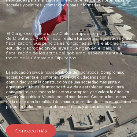
sociales y políticos, y tomar decisiones informadas.
El Congreso Nacional de Chile, compuesto por la Cámara
de Diputados y el Senado, realiza funciones legislativas y de
fiscalización. Sus principales funciones son la elaboración,
estudio y aprobación de leyes que rigen en el país, y la
fiscalización de los actos del gobierno, especialmente a
través de la Cámara de Diputados.
La educación cívica inculca hábitos democráticos. Compromiso
social: Fomenta el compromiso de los ciudadanos con su
comunidad y con la construcción de una sociedad más justa y
equitativa. Cultura de integridad: Ayuda a establecer una cultura
donde se toleran menos los actos corruptos y se valora la ética en
el servicio público. Vínculo con el mundo real: Conecta los temas
de la clase con la realidad del mundo, permitiendo a los estudiantes
proponer soluciones a problemas reales y desarrollar empatía.
Conozca más