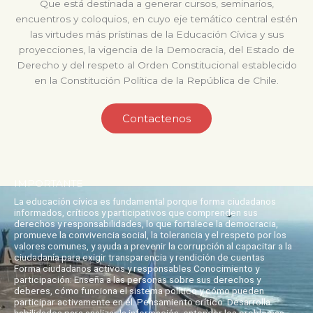
Que está destinada a generar cursos, seminarios,
encuentros y coloquios, en cuyo eje temático central estén
las virtudes más prístinas de la Educación Cívica y sus
proyecciones, la vigencia de la Democracia, del Estado de
Derecho y del respeto al Orden Constitucional establecido
en la Constitución Política de la República de Chile.
Contactenos
IMPORTANTE
La educación cívica es fundamental porque forma ciudadanos
informados, críticos y participativos que comprenden sus
derechos y responsabilidades, lo que fortalece la democracia,
promueve la convivencia social, la tolerancia y el respeto por los
valores comunes, y ayuda a prevenir la corrupción al capacitar a la
ciudadanía para exigir transparencia y rendición de cuentas
Forma ciudadanos activos y responsables Conocimiento y
participación: Enseña a las personas sobre sus derechos y
deberes, cómo funciona el sistema político y cómo pueden
participar activamente en él. Pensamiento crítico: Desarrolla
habilidades para analizar la información, entender los problemas