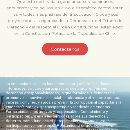
Que está destinada a generar cursos, seminarios,
encuentros y coloquios, en cuyo eje temático central estén
las virtudes más prístinas de la Educación Cívica y sus
proyecciones, la vigencia de la Democracia, del Estado de
Derecho y del respeto al Orden Constitucional establecido
en la Constitución Política de la República de Chile.
Contactenos
IMPORTANTE
La educación cívica es fundamental porque forma ciudadanos
informados, críticos y participativos que comprenden sus
derechos y responsabilidades, lo que fortalece la democracia,
promueve la convivencia social, la tolerancia y el respeto por los
valores comunes, y ayuda a prevenir la corrupción al capacitar a la
ciudadanía para exigir transparencia y rendición de cuentas
Forma ciudadanos activos y responsables Conocimiento y
participación: Enseña a las personas sobre sus derechos y
deberes, cómo funciona el sistema político y cómo pueden
participar activamente en él. Pensamiento crítico: Desarrolla
habilidades para analizar la información, entender los problemas