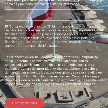
sociales y políticos, y tomar decisiones informadas.
El Congreso Nacional de Chile, compuesto por la Cámara
de Diputados y el Senado, realiza funciones legislativas y de
fiscalización. Sus principales funciones son la elaboración,
estudio y aprobación de leyes que rigen en el país, y la
fiscalización de los actos del gobierno, especialmente a
través de la Cámara de Diputados.
La educación cívica inculca hábitos democráticos. Compromiso
social: Fomenta el compromiso de los ciudadanos con su
comunidad y con la construcción de una sociedad más justa y
equitativa. Cultura de integridad: Ayuda a establecer una cultura
donde se toleran menos los actos corruptos y se valora la ética en
el servicio público. Vínculo con el mundo real: Conecta los temas
de la clase con la realidad del mundo, permitiendo a los estudiantes
proponer soluciones a problemas reales y desarrollar empatía.
Conozca más