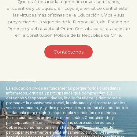
Que está destinada a generar cursos, seminarios,
encuentros y coloquios, en cuyo eje temático central estén
las virtudes más prístinas de la Educación Cívica y sus
proyecciones, la vigencia de la Democracia, del Estado de
Derecho y del respeto al Orden Constitucional establecido
en la Constitución Política de la República de Chile.
Contactenos
IMPORTANTE
La educación cívica es fundamental porque forma ciudadanos
informados, críticos y participativos que comprenden sus
derechos y responsabilidades, lo que fortalece la democracia,
promueve la convivencia social, la tolerancia y el respeto por los
valores comunes, y ayuda a prevenir la corrupción al capacitar a la
ciudadanía para exigir transparencia y rendición de cuentas
Forma ciudadanos activos y responsables Conocimiento y
participación: Enseña a las personas sobre sus derechos y
deberes, cómo funciona el sistema político y cómo pueden
participar activamente en él. Pensamiento crítico: Desarrolla
habilidades para analizar la información, entender los problemas