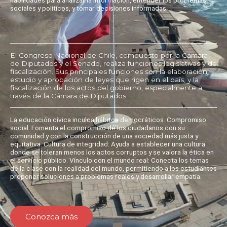
sociales y políticos, y tomar decisiones informadas.
El Congreso Nacional de Chile, compuesto por la Cámara
de Diputados y el Senado, realiza funciones legislativas y de
fiscalización. Sus principales funciones son la elaboración,
estudio y aprobación de leyes que rigen en el país, y la
fiscalización de los actos del gobierno, especialmente a
través de la Cámara de Diputados.
La educación cívica inculca hábitos democráticos. Compromiso
social: Fomenta el compromiso de los ciudadanos con su
comunidad y con la construcción de una sociedad más justa y
equitativa. Cultura de integridad: Ayuda a establecer una cultura
donde se toleran menos los actos corruptos y se valora la ética en
el servicio público. Vínculo con el mundo real: Conecta los temas
de la clase con la realidad del mundo, permitiendo a los estudiantes
proponer soluciones a problemas reales y desarrollar empatía.
Conozca más